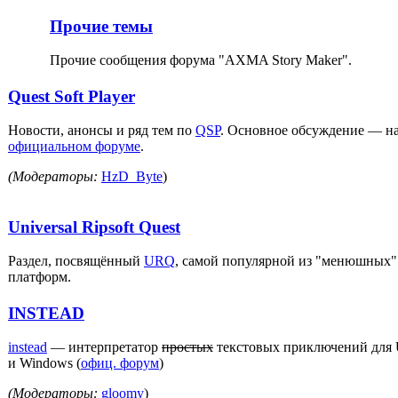
Прочие темы
Прочие сообщения форума "AXMA Story Maker".
Quest Soft Player
Новости, анонсы и ряд тем по
QSP
. Основное обсуждение — н
официальном форуме
.
(Модераторы:
HzD_Byte
)
Universal Ripsoft Quest
Раздел, посвящённый
URQ
, самой популярной из "менюшных"
платформ.
INSTEAD
instead
— интерпретатор
простых
текстовых приключений для 
и Windows (
офиц. форум
)
(Модераторы:
gloomy
)