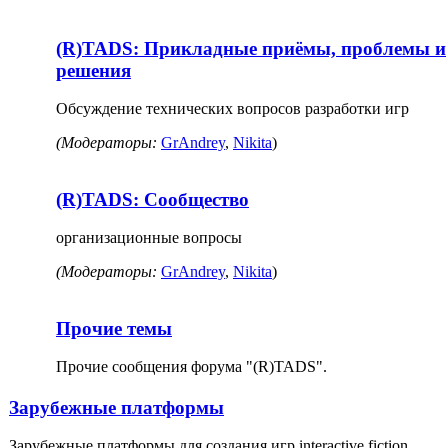
(R)TADS: Прикладные приёмы, проблемы и
решения
Обсуждение технических вопросов разработки игр
(Модераторы:
GrAndrey
,
Nikita
)
(R)TADS: Сообщество
организационные вопросы
(Модераторы:
GrAndrey
,
Nikita
)
Прочие темы
Прочие сообщения форума "(R)TADS".
Зарубежные платформы
Зарубежные платформы для создания игр interactive fiction.