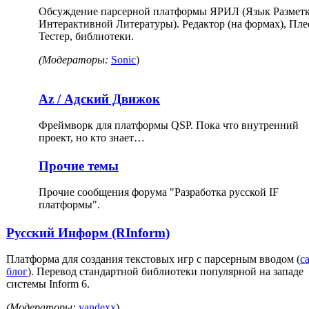
Обсуждение парсерной платформы ЯРИЛ (Язык Размет
Интерактивной Литературы). Редактор (на формах), Пле
Тестер, библиотеки.
(Модераторы:
Sonic
)
Az / Адский Движок
Фреймворк для платформы QSP. Пока что внутренний
проект, но кто знает…
Прочие темы
Прочие сообщения форума "Разработка русской IF
платформы".
Русский Информ (RInform)
Платформа для создания текстовых игр с парсерным вводом (
с
блог
). Перевод стандартной библиотеки популярной на западе
системы Inform 6.
(Модераторы:
yandexx
)