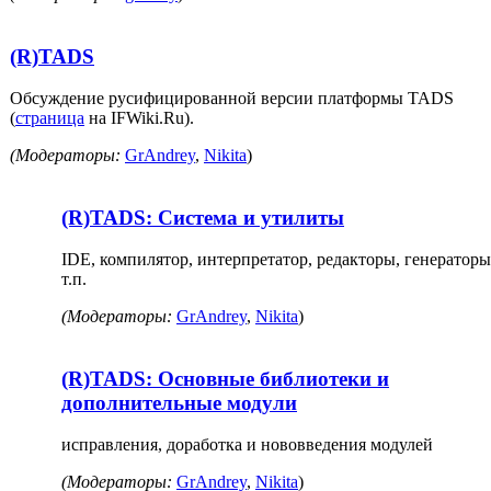
(R)TADS
Обсуждение русифицированной версии платформы TADS
(
страница
на IFWiki.Ru).
(Модераторы:
GrAndrey
,
Nikita
)
(R)TADS: Система и утилиты
IDE, компилятор, интерпретатор, редакторы, генераторы
т.п.
(Модераторы:
GrAndrey
,
Nikita
)
(R)TADS: Основные библиотеки и
дополнительные модули
исправления, доработка и нововведения модулей
(Модераторы:
GrAndrey
,
Nikita
)