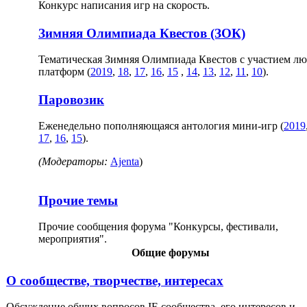
Конкурс написания игр на скорость.
Зимняя Олимпиада Квестов (ЗОК)
Тематическая Зимняя Олимпиада Квестов с участием л
платформ (
2019
,
18
,
17
,
16
,
15
,
14
,
13
,
12
,
11
,
10
).
Паровозик
Еженедельно пополняющаяся антология мини-игр (
2019
17
,
16
,
15
).
(Модераторы:
Ajenta
)
Прочие темы
Прочие сообщения форума "Конкурсы, фестивали,
мероприятия".
Общие форумы
О сообществе, творчестве, интересах
Обсуждение общих вопросов IF-сообщества, его интересов и