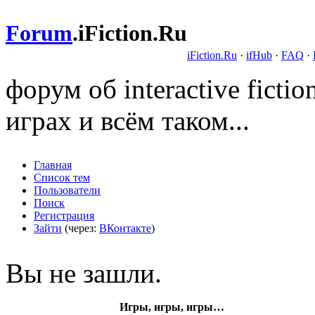
Forum
.
iFiction.Ru
iFiction.Ru
·
ifHub
·
FAQ
·
форум об interactive fict
играх и всём таком...
Главная
Список тем
Пользователи
Поиск
Регистрация
Зайти
(через:
ВКонтакте
)
Вы не зашли.
Игры, игры, игры…