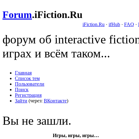
Forum
.
iFiction.Ru
iFiction.Ru
·
ifHub
·
FAQ
·
форум об interactive fict
играх и всём таком...
Главная
Список тем
Пользователи
Поиск
Регистрация
Зайти
(через:
ВКонтакте
)
Вы не зашли.
Игры, игры, игры…