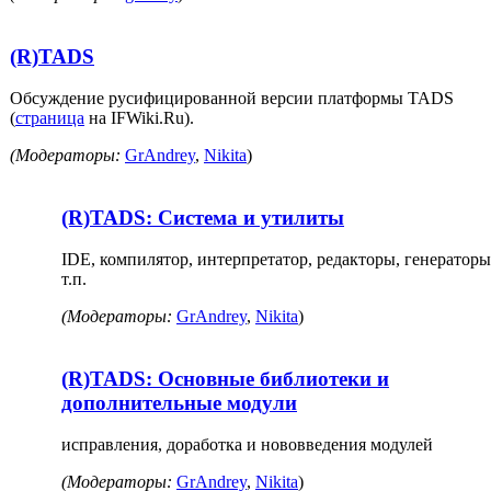
(R)TADS
Обсуждение русифицированной версии платформы TADS
(
страница
на IFWiki.Ru).
(Модераторы:
GrAndrey
,
Nikita
)
(R)TADS: Система и утилиты
IDE, компилятор, интерпретатор, редакторы, генераторы
т.п.
(Модераторы:
GrAndrey
,
Nikita
)
(R)TADS: Основные библиотеки и
дополнительные модули
исправления, доработка и нововведения модулей
(Модераторы:
GrAndrey
,
Nikita
)