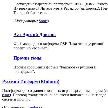
Обсуждение парсерной платформы ЯРИЛ (Язык Размет
Интерактивной Литературы). Редактор (на формах), Пле
Тестер, библиотеки.
(Модераторы:
Sonic
)
Az / Адский Движок
Фреймворк для платформы QSP. Пока что внутренний
проект, но кто знает…
Прочие темы
Прочие сообщения форума "Разработка русской IF
платформы".
Русский Информ (RInform)
Платформа для создания текстовых игр с парсерным вводом (
с
блог
). Перевод стандартной библиотеки популярной на западе
системы Inform 6.
(Модераторы:
yandexx
)