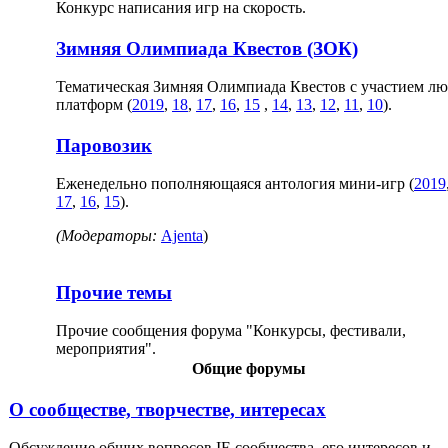
Конкурс написания игр на скорость.
Зимняя Олимпиада Квестов (ЗОК)
Тематическая Зимняя Олимпиада Квестов с участием л
платформ (
2019
,
18
,
17
,
16
,
15
,
14
,
13
,
12
,
11
,
10
).
Паровозик
Еженедельно пополняющаяся антология мини-игр (
2019
17
,
16
,
15
).
(Модераторы:
Ajenta
)
Прочие темы
Прочие сообщения форума "Конкурсы, фестивали,
мероприятия".
Общие форумы
О сообществе, творчестве, интересах
Обсуждение общих вопросов IF-сообщества, его интересов и