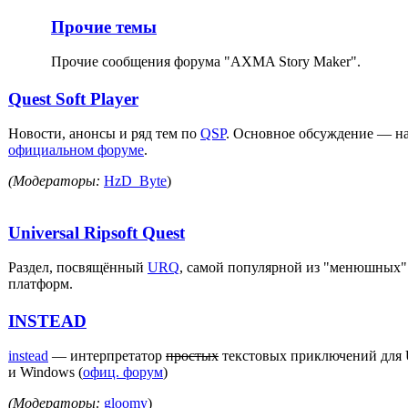
Прочие темы
Прочие сообщения форума "AXMA Story Maker".
Quest Soft Player
Новости, анонсы и ряд тем по
QSP
. Основное обсуждение — н
официальном форуме
.
(Модераторы:
HzD_Byte
)
Universal Ripsoft Quest
Раздел, посвящённый
URQ
, самой популярной из "менюшных"
платформ.
INSTEAD
instead
— интерпретатор
простых
текстовых приключений для 
и Windows (
офиц. форум
)
(Модераторы:
gloomy
)