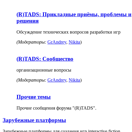
(R)TADS: Прикладные приёмы, проблемы и
решения
Обсуждение технических вопросов разработки игр
(Модераторы:
GrAndrey
,
Nikita
)
(R)TADS: Сообщество
организационные вопросы
(Модераторы:
GrAndrey
,
Nikita
)
Прочие темы
Прочие сообщения форума "(R)TADS".
Зарубежные платформы
Зарубежные платформы для создания игр interactive fiction.