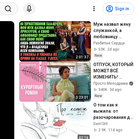
Sign in
Муж назвал жену 
служанкой, а 
любовницу 
представил 
Разбитые Сердца
супругой — но 
53K
2d ago
вскоре потерял 
New
2:01:37
всё
ОТПУСК, КОТОРЫЙ 
МОЖЕТ ВСЁ 
ИЗМЕНИТЬ! 
Курортный роман. 
Просто Мелодрама
Все серии
340K
3d ago
New
3:23:01
О том как я 
выжила: от 
разочарования до 
стокгольмского 
Dem'SHI
синдрома
2.9K
11d ago
42:16