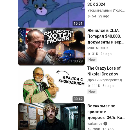
ЗОК 2024
Утомительный Уголок 2.0
54
2y ago
15:51
Женился в США. 
Потерял $40,000, 
документы и веру 
в любовь
MIKHALCHUK
31K
2d ago
New
1:03:28
The Crazy Lore of 
Nikolai Drozdov
Дрон инкорпорейтед
111K
6d ago
New
30:42
Военкомат по 
прилете и 
допросы ФСБ. Как 
проверяют на 
varlamov
границе? | Советы 
799K
1d ago