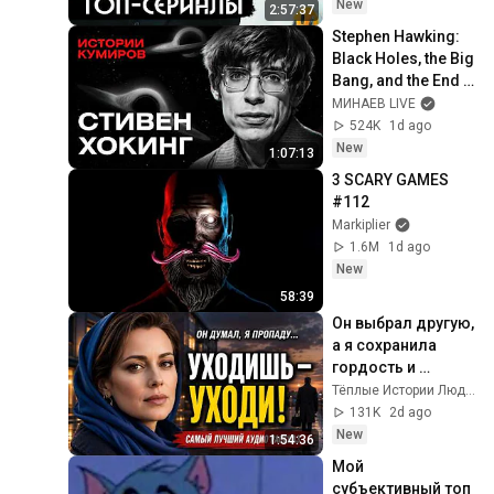
New
2:57:37
Stephen Hawking: 
Black Holes, the Big 
Bang, and the End 
of the Universe / 
МИНАЕВ LIVE
Idol Stories / 
524K
1d ago
MINAEV
New
1:07:13
3 SCARY GAMES 
#112
Markiplier
1.6M
1d ago
New
58:39
Он выбрал другую, 
а я сохранила 
гордость и 
отпустила его
Тёплые Истории Людей
131K
2d ago
New
1:54:36
Мой 
субъективный топ 