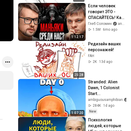
Если человек 
говорит ЭТО - 
СПАСАЙТЕСЬ! Как 
распознать 
Глеб Соломин
and Faust21century
психопата? 
1.5M
6mo ago
Василий Фауст
1:12:17
Редизайн ваших 
персонажей!
FAH
2K
13d ago
25:28
Stranded: Alien 
Dawn, 1 Colonist 
Start...
ambiguousamphibian
284K
1d ago
New
1:07:20
Психология 
людей, которые 