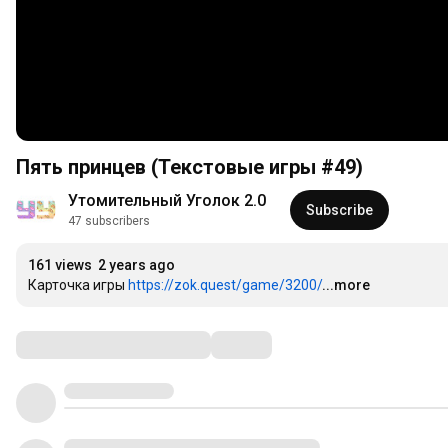
Пять принцев (Текстовые игры #49)
Утомительный Уголок 2.0
Subscribe
47 subscribers
161 views
2 years ago
Карточка игры 
https://zok.quest/game/3200/
...more
Comments