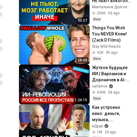
НЕ пьют алкоголь 
(согласно 
Ментальное Долголетие and 2 more
нейронауке) | 
206K
6d ago
Татьяна 
New
30:27
Черниговская
Things You Wish 
You NEVER Knew! 
(Zack D Films)
Stay Wild Reacts
92K
3h ago
New
28:49
Жуткое будущее 
ИИ | Варламов и 
Дороничев в AI-
столице мира 
varlamov
Кремниевой 
630K
3d ago
долине
New
1:24:15
Как устроено 
кино: деньги, 
музыка, 
лицемерие, 
вДудь
Голливуд / вДудь
1M
2d ago