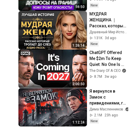
при возвращении 
New
56:50
в Россию
МУДРАЯ 
ЖЕНЩИНА ｜ 
Рассказ, который 
трогает до 
Душевный Мир Историй
глубины души. 
131K
3d ago
Очень сильная 
New
1:26:14
история ｜ Аудио 
ChatGPT Offered 
рассказ.
Me $2m To Keep 
Quiet: No One Is 
Ready For What's 
The Diary Of A CEO
Coming!
8.7M
3w ago
2:00:50
Я вернулся в 
Замок с 
привидениями, где 
снимал 
Дима Масленников
GhostBuster!
2.1M
23h ago
New
1:12:24