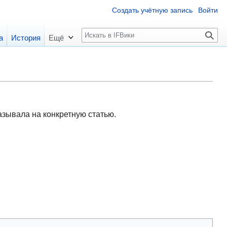
Создать учётную запись
Войти
П
а
История
Ещё
о
и
с
к
казывала на конкретную статью.