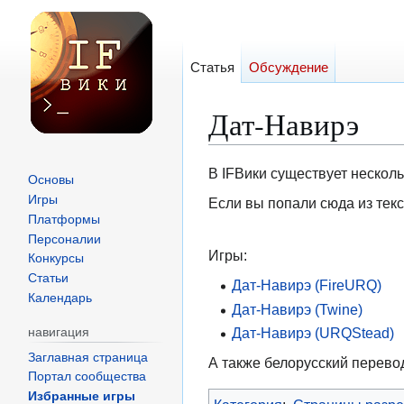
Статья
Обсуждение
Дат-Навирэ
Перейти
Перейти
В IFВики существует несколь
Основы
к
к
Игры
Если вы попали сюда из текс
навигации
поиску
Платформы
Персоналии
Игры:
Конкурсы
Статьи
Дат-Навирэ (FireURQ)
Календарь
Дат-Навирэ (Twine)
Дат-Навирэ (URQStead)
навигация
Заглавная страница
А также белорусский перевод
Портал сообщества
Избранные игры