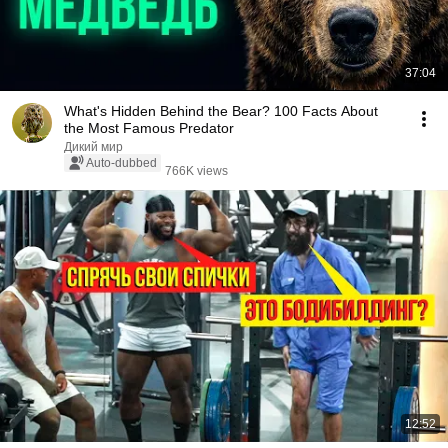
37:04
What's Hidden Behind the Bear? 100 Facts About
the Most Famous Predator
Дикий мир
Auto-dubbed
766K views
12:52