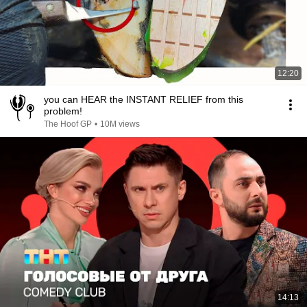
12:20
you can HEAR the INSTANT RELIEF from this
problem!
The Hoof GP
•
10M views
14:13