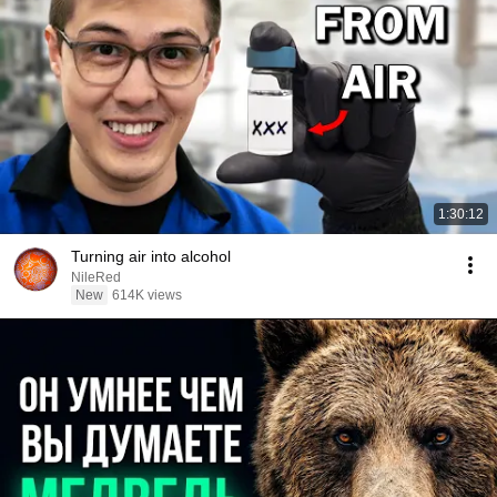
1:30:12
Turning air into alcohol
NileRed
New
614K views