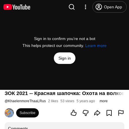
Open App
Sign in to confirm you’re not a bot
This helps protect our community.
Learn more
Sign in
ЗОК 2021 -- Красная шапочка: Охота на волков
@
KhaelenmoreThaaLRus
2 likes
53 views
5 years ago
more
Subscribe
Comments