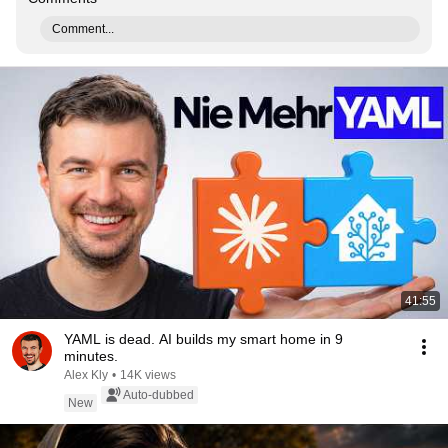
Comment...
41:55
YAML is dead. AI builds my smart home in 9
minutes.
Alex Kly
•
14K views
Auto-dubbed
New