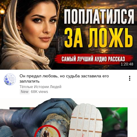
1:20:48
Он предал любовь, но судьба заставила его
заплатить
Тёплые Истории Людей
New
68K views