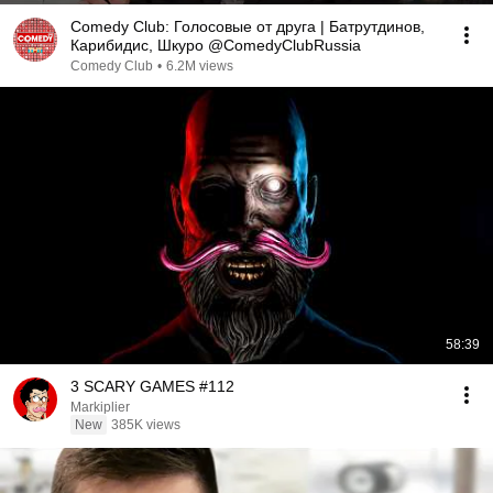
Comedy Club: Голосовые от друга | Батрутдинов,
Карибидис, Шкуро @ComedyClubRussia
Comedy Club
•
6.2M views
58:39
3 SCARY GAMES #112
Markiplier
New
385K views