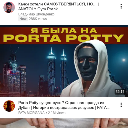
Качки хотели САМОУТВЕРДИТЬСЯ, НО... |
ANATOLY Gym Prank
Владимир Шмонденко
New
286K views
36:17
Porta Potty существуют? Страшная правда из
Дубая | Истории пострадавших девушек | FATA
MORGANA
FATA MORGANA
•
2.1M views