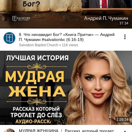
37:34
8. Что ненавидит Бог? «Книга Притчи» — Андрей
П. Чумакин #salvationbc (6:16-19)
Salvation Baptist Church
•
11K views
1:26:14
МУДРАЯ ЖЕНЩИНА ｜ Рассказ, который трогает