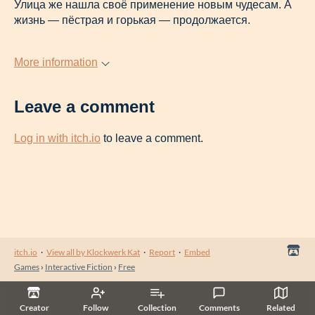
Улица же нашла своё применение новым чудесам. А
жизнь — пёстрая и горькая — продолжается.
More information
Leave a comment
Log in with itch.io
to leave a comment.
itch.io
·
View all by Klockwerk Kat
·
Report
·
Embed
Games
›
Interactive Fiction
›
Free
Creator
Follow
Collection
Comments
Related