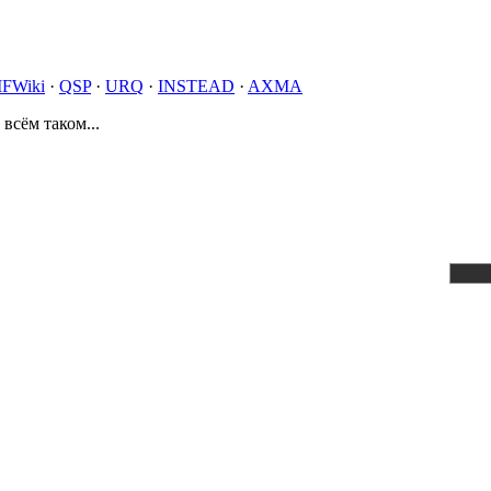
IFWiki
·
QSP
·
URQ
·
INSTEAD
·
AXMA
 всём таком...