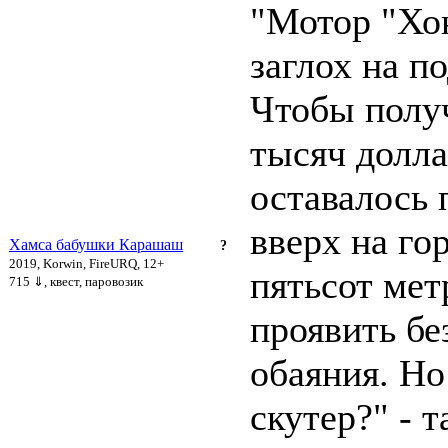
"Мотор "Хо
заглох на п
Чтобы полу
тысяч долла
оставалось 
вверх на го
Хамса бабушки Карашаш
?
2019, Korwin, FireURQ, 12+
пятьсот мет
715 ⇓
, квест, паровозик
проявить бе
обаяния. Но
скутер?" - т