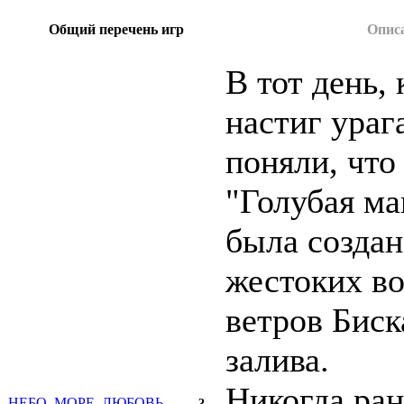
Общий перечень игр
Опис
В тот день, 
настиг ураг
поняли, что
"Голубая ма
была создан
жестоких во
ветров Биск
залива.
Никогда ран
НЕБО, МОРЕ, ЛЮБОВЬ
?