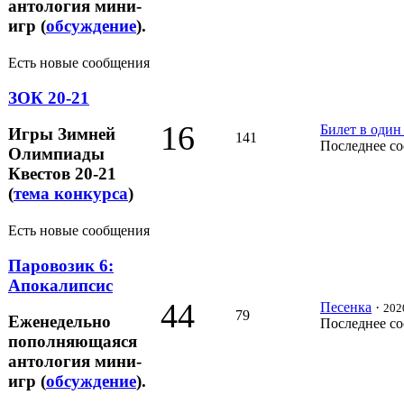
антология мини-
игр (
обсуждение
).
Есть новые сообщения
ЗОК 20-21
16
Билет в один
Игры Зимней
141
Последнее с
Олимпиады
Квестов 20-21
(
тема конкурса
)
Есть новые сообщения
Паровозик 6:
Апокалипсис
44
Песенка
·
202
79
Еженедельно
Последнее с
пополняющаяся
антология мини-
игр (
обсуждение
).