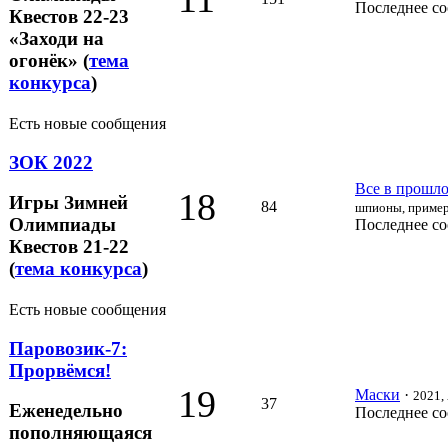
Последнее с
Квестов 22-23
«Заходи на
огонёк» (
тема
конкурса
)
Есть новые сообщения
ЗОК 2022
Все в прошлом
18
Игры Зимней
84
шпионы, пример
Олимпиады
Последнее с
Квестов 21-22
(
тема конкурса
)
Есть новые сообщения
Паровозик-7:
Прорвёмся!
19
Маски
·
2021, 
37
Еженедельно
Последнее с
пополняющаяся