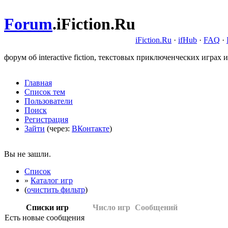
Forum
.
iFiction.Ru
iFiction.Ru
·
ifHub
·
FAQ
·
форум об interactive fiction, текстовых приключенческих играх и
Главная
Список тем
Пользователи
Поиск
Регистрация
Зайти
(через:
ВКонтакте
)
Вы не зашли.
Список
»
Каталог игр
(
очистить фильтр
)
Списки игр
Число игр
Сообщений
Есть новые сообщения