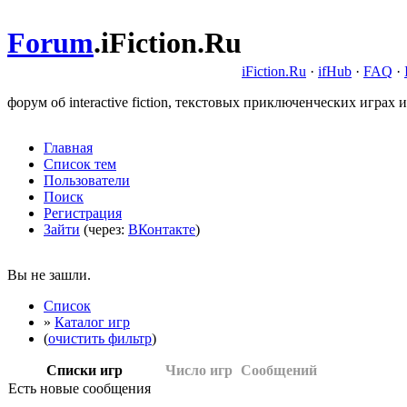
Forum
.
iFiction.Ru
iFiction.Ru
·
ifHub
·
FAQ
·
форум об interactive fiction, текстовых приключенческих играх и
Главная
Список тем
Пользователи
Поиск
Регистрация
Зайти
(через:
ВКонтакте
)
Вы не зашли.
Список
»
Каталог игр
(
очистить фильтр
)
Списки игр
Число игр
Сообщений
Есть новые сообщения