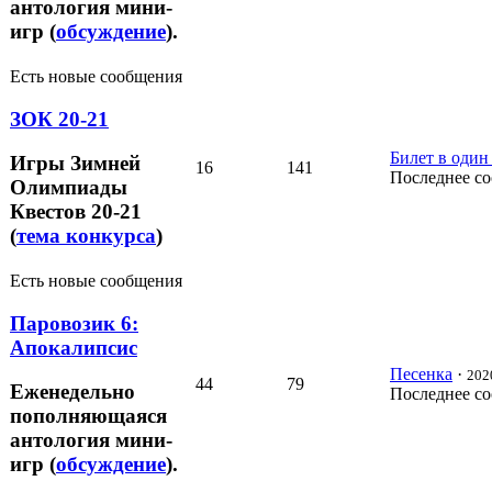
антология мини-
игр (
обсуждение
).
Есть новые сообщения
ЗОК 20-21
Билет в один
Игры Зимней
16
141
Последнее с
Олимпиады
Квестов 20-21
(
тема конкурса
)
Есть новые сообщения
Паровозик 6:
Апокалипсис
Песенка
·
202
44
79
Еженедельно
Последнее с
пополняющаяся
антология мини-
игр (
обсуждение
).