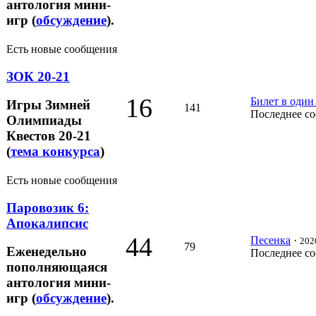
антология мини-
игр (
обсуждение
).
Есть новые сообщения
ЗОК 20-21
16
Билет в один
Игры Зимней
141
Последнее с
Олимпиады
Квестов 20-21
(
тема конкурса
)
Есть новые сообщения
Паровозик 6:
Апокалипсис
44
Песенка
·
202
79
Еженедельно
Последнее с
пополняющаяся
антология мини-
игр (
обсуждение
).