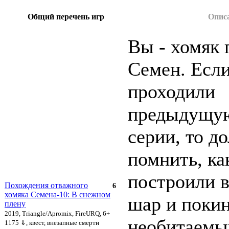
Общий перечень игр
Опис
Вы - хомяк 
Семен. Есл
проходили
предыдущую
серии, то д
помнить, ка
построили 
Похождения отважного
6
хомяка Семена-10: В снежном
шар и покин
плену
2019, Triangle/Apromix, FireURQ, 6+
необитаемы
1175 ⇓
, квест, внезапные смерти