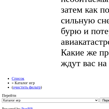
затем как п
сильную сн
бурю и пот
авиакатастр
Какие же п
ждут вас на 
Список
» Каталог игр
(
очистить фильтр
)
Перейти
Powered by
PunBB