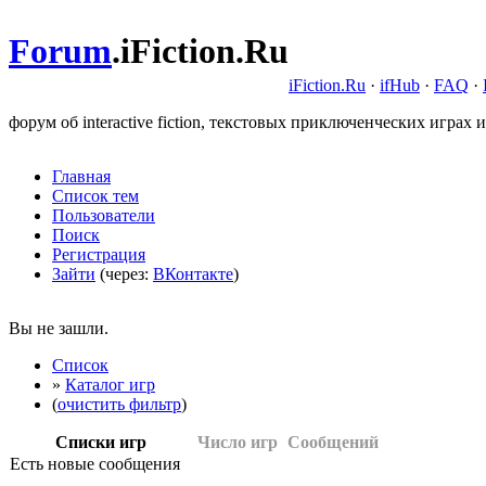
Forum
.
iFiction.Ru
iFiction.Ru
·
ifHub
·
FAQ
·
форум об interactive fiction, текстовых приключенческих играх и
Главная
Список тем
Пользователи
Поиск
Регистрация
Зайти
(через:
ВКонтакте
)
Вы не зашли.
Список
»
Каталог игр
(
очистить фильтр
)
Списки игр
Число игр
Сообщений
Есть новые сообщения