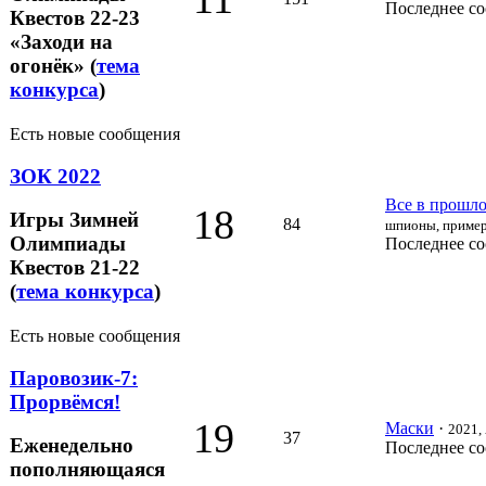
Последнее с
Квестов 22-23
«Заходи на
огонёк» (
тема
конкурса
)
Есть новые сообщения
ЗОК 2022
Все в прошлом
18
Игры Зимней
84
шпионы, пример
Олимпиады
Последнее с
Квестов 21-22
(
тема конкурса
)
Есть новые сообщения
Паровозик-7:
Прорвёмся!
19
Маски
·
2021, 
37
Еженедельно
Последнее с
пополняющаяся