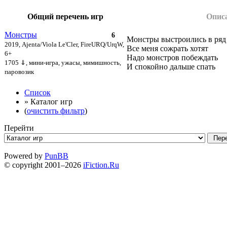
Общий перечень игр
Опис
Монстры
6
Монстры выстроились в ряд
2019, Ajenta/Viola Le'Cler, FireURQ/UrqW,
Все меня сожрать хотят
6+
Надо монстров побеждать
1705 ⇓
, мини-игра, ужасы, мимишность,
И спокойно дальше спать
паровозик
Список
» Каталог игр
(
очистить фильтр
)
Перейти
Powered by
PunBB
© copyright 2001–2026
iFiction.Ru