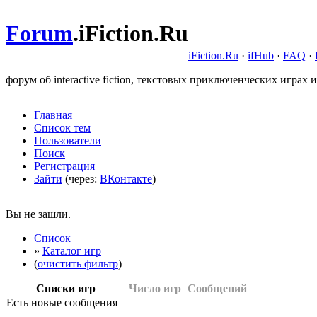
Forum
.
iFiction.Ru
iFiction.Ru
·
ifHub
·
FAQ
·
форум об interactive fiction, текстовых приключенческих играх и
Главная
Список тем
Пользователи
Поиск
Регистрация
Зайти
(через:
ВКонтакте
)
Вы не зашли.
Список
»
Каталог игр
(
очистить фильтр
)
Списки игр
Число игр
Сообщений
Есть новые сообщения