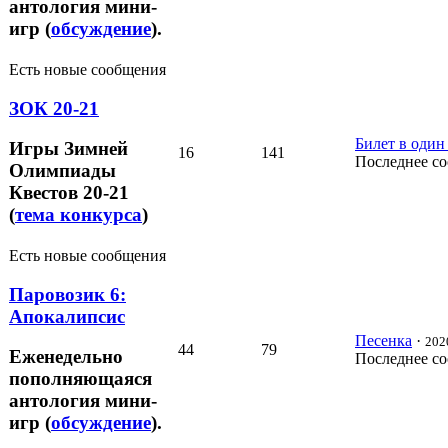
антология мини-
игр (
обсуждение
).
Есть новые сообщения
ЗОК 20-21
Билет в один
Игры Зимней
16
141
Последнее с
Олимпиады
Квестов 20-21
(
тема конкурса
)
Есть новые сообщения
Паровозик 6:
Апокалипсис
Песенка
·
202
44
79
Еженедельно
Последнее с
пополняющаяся
антология мини-
игр (
обсуждение
).