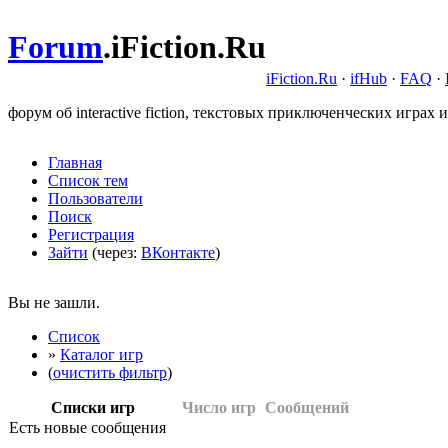
Forum
.
iFiction.Ru
iFiction.Ru
·
ifHub
·
FAQ
·
форум об interactive fiction, текстовых приключенческих играх и
Главная
Список тем
Пользователи
Поиск
Регистрация
Зайти
(через:
ВКонтакте
)
Вы не зашли.
Список
»
Каталог игр
(
очистить фильтр
)
Списки игр
Число игр
Сообщений
Есть новые сообщения