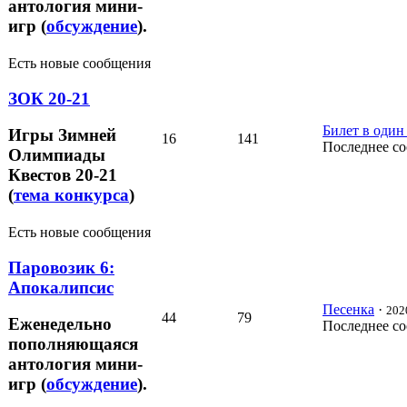
антология мини-
игр (
обсуждение
).
Есть новые сообщения
ЗОК 20-21
Билет в один
Игры Зимней
16
141
Последнее с
Олимпиады
Квестов 20-21
(
тема конкурса
)
Есть новые сообщения
Паровозик 6:
Апокалипсис
Песенка
·
202
44
79
Еженедельно
Последнее с
пополняющаяся
антология мини-
игр (
обсуждение
).