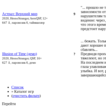
"... прошло не
зависимости от
Астрал: Верхний мир
9
нарушителям та
2020, HronoStranger, AeroQSP, 12+
видение: через
647 ⇓
, паровозик 6, таймкиллер
что этого врем
предстоит нару
... бежать. То
дают хорошее п
сбавлять...
Illusion of Time (демо)
Предвидя пропа
?
тяжелеют, но э
2020, HronoStranger, QSP, 16+
На последнем 
627 ⇓
, паровозик 6, демо
глаза улавлив
улыбка. И вот, 
завершающийся 
Список
» Каталог игр
(
очистить фильтр
)
Перейти