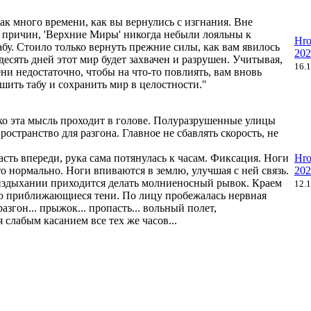
 так много времени, как вы вернулись с изгнания. Вне
 причин, 'Верхние Миры' никогда небыли лояльны к
Hro
бу. Стоило только вернуть прежние силы, как вам явилось
202
 десять дней этот мир будет захвачен и разрушен. Учитывая,
16.
ени недостаточно, чтобы на что-то повлиять, вам вновь
шить табу и сохранить мир в целостности."
лько эта мысль проходит в голове. Полуразрушенные улицы
ространство для разгона. Главное не сбавлять скорость, не
сть впереди, рука сама потянулась к часам. Фиксация. Ноги
Hro
то нормально. Ноги впиваются в землю, улучшая с ней связь.
202
издыхании приходится делать молниеносный рывок. Краем
12.
аю приближающиеся тени. По лицу пробежалась нервная
разгон... прыжок... пропасть... вольный полет,
слабым касанием все тех же часов...