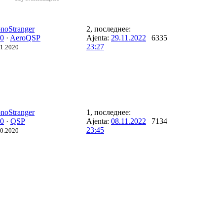
noStranger
2, последнее:
0
·
AeroQSP
Ajenta:
29.11.2022
6335
23:27
11.2020
noStranger
1, последнее:
0
·
QSP
Ajenta:
08.11.2022
7134
23:45
10.2020