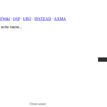
IFWiki
·
QSP
·
URQ
·
INSTEAD
·
AXMA
 всём таком...
Описание