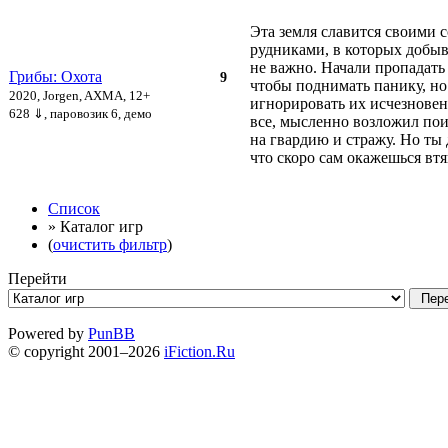
Эта земля славится своими
рудниками, в которых добыв
не важно. Начали пропадать
Грибы: Охота
9
чтобы поднимать панику, н
2020, Jorgen, AXMA, 12+
игнорировать их исчезновени
628 ⇓
, паровозик 6, демо
все, мысленно возложил по
на гвардию и стражу. Но ты 
что скоро сам окажешься втя
Список
» Каталог игр
(
очистить фильтр
)
Перейти
Powered by
PunBB
© copyright 2001–2026
iFiction.Ru