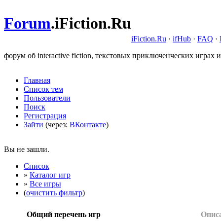
Forum
.
iFiction.Ru
iFiction.Ru
·
ifHub
·
FAQ
·
форум об interactive fiction, текстовых приключенческих играх и
Главная
Список тем
Пользователи
Поиск
Регистрация
Зайти
(через:
ВКонтакте
)
Вы не зашли.
Список
»
Каталог игр
»
Все игры
(
очистить фильтр
)
Общий перечень игр
Опис