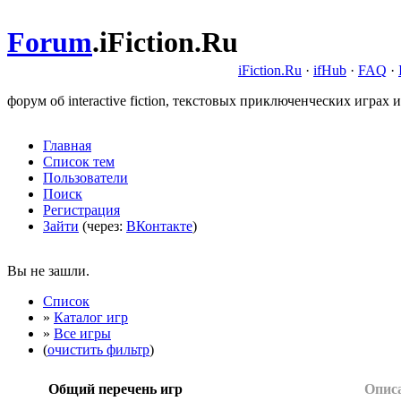
Forum
.
iFiction.Ru
iFiction.Ru
·
ifHub
·
FAQ
·
форум об interactive fiction, текстовых приключенческих играх и
Главная
Список тем
Пользователи
Поиск
Регистрация
Зайти
(через:
ВКонтакте
)
Вы не зашли.
Список
»
Каталог игр
»
Все игры
(
очистить фильтр
)
Общий перечень игр
Опис