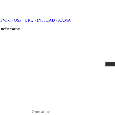
IFWiki
·
QSP
·
URQ
·
INSTEAD
·
AXMA
 всём таком...
Описание