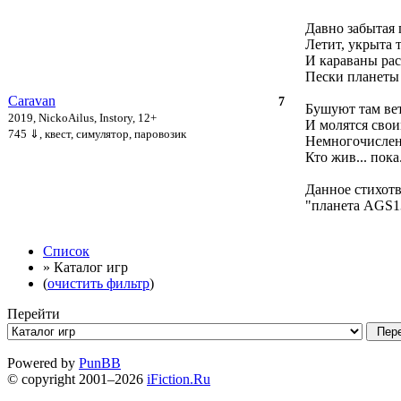
Давно забытая 
Летит, укрыта 
И караваны ра
Пески планеты 
Caravan
7
Бушуют там вет
2019, NickoAilus, Instory, 12+
И молятся свои
745 ⇓
, квест, симулятор, паровозик
Немногочислен
Кто жив... пока
Данное стихотв
"планета AGS1
Список
» Каталог игр
(
очистить фильтр
)
Перейти
Powered by
PunBB
© copyright 2001–2026
iFiction.Ru