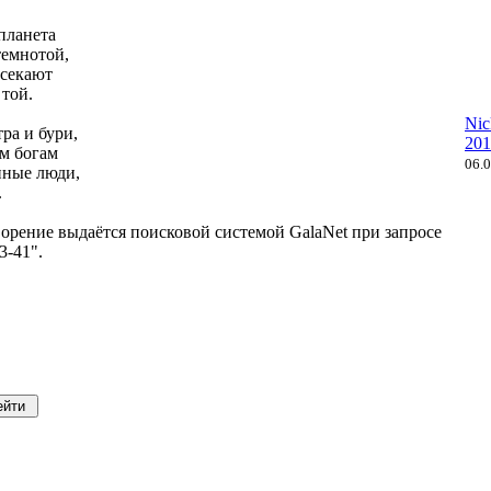
планета
темнотой,
ссекают
той.
Nic
ра и бури,
201
м богам
06.
ные люди,
.
орение выдаётся поисковой системой GalaNet при запросе
3-41".