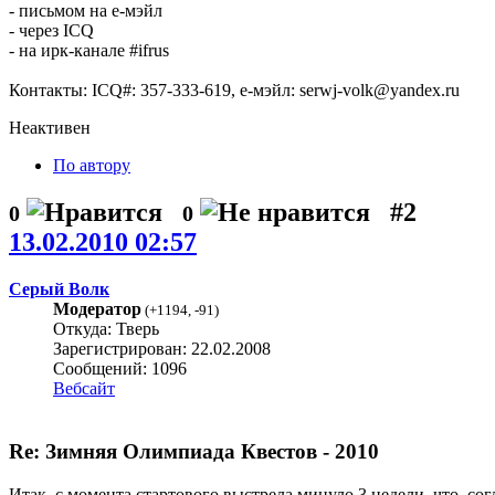
- письмом на е-мэйл
- через ICQ
- на ирк-канале #ifrus
Контакты: ICQ#: 357-333-619, е-мэйл: serwj-volk@yandex.ru
Неактивен
По автору
#2
0
0
13.02.2010 02:57
Серый Волк
Модератор
(
+1194
,
-91
)
Откуда: Тверь
Зарегистрирован: 22.02.2008
Сообщений: 1096
Вебсайт
Re: Зимняя Олимпиада Квестов - 2010
Итак, с момента стартового выстрела минуло 3 недели, что, со