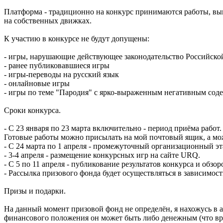
Платформа - традиционно на конкурс принимаются работы, вы
на собственных движках.
К участию в конкурсе не будут допущены:
- игры, нарушающие действующее законодательство Российск
- ранее публиковавшиеся игры
- игры-переводы на русский язык
- онлайновые игры
- игры по теме "Пародия" с ярко-выраженным негативным сод
Сроки конкурса.
- С 23 января по 23 марта включительно - период приёма работ.
Готовые работы можно присылать на мой почтовый ящик, а мо
- С 24 марта по 1 апреля - промежуточный организационный эта
- 3-4 апреля - размещение конкурсных игр на сайте URQ.
- C 5 по 11 апреля - публикование результатов конкурса и обзо
- Рассылка призового фонда будет осуществляться в зависимост
Призы и подарки.
На данный момент призовой фонд не определён, я нахожусь в а
финансового положения он может быть либо денежным (что вряд