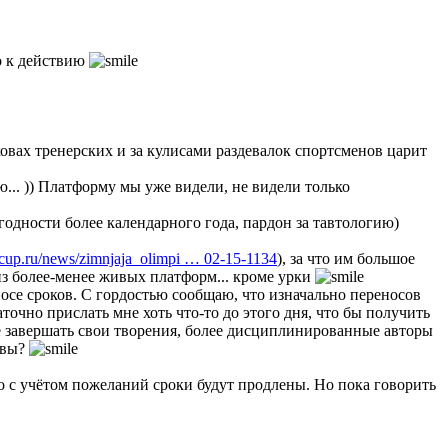
во к действию
ковах тренерских и за кулисами раздевалок спортсменов царит
... )) Платформу мы уже видели, не видели только
 годности более календарного года, пардон за тавтологию)
cup.ru/news/zimnjaja_olimpi … 02-15-1134
), за что им большое
из более-менее живых платформ... кроме урки
осе сроков. С гордостью сообщаю, что изначально переносов
точно прислать мне хоть что-то до этого дня, что бы получить
ке завершать свои творения, более дисциплинированные авторы
 вы?
то с учётом пожеланий сроки будут продлены. Но пока говорить