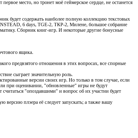
т первое место, но тронет моё геймерское сердце, не останется
ник будет содержать наиболее полную коллекцию текстовых
INSTEAD, 6 days, TGE-2, ТКР-2, Милене, большое собрание
ематику. Сборник книг-игр. И некоторые другие бонусные
очтового ящика.
акого предвзятого отношения в этих вопросах, все спорные
ствие сыграет значительную роль.
ктированные версии своих игр. Но только в том случае, если
роли при оценивании, "обновленные" игры не будут
 считаться "опоздавшими" и вопрос об их участии будет
 версию плэера её следует запускать; а также вашу