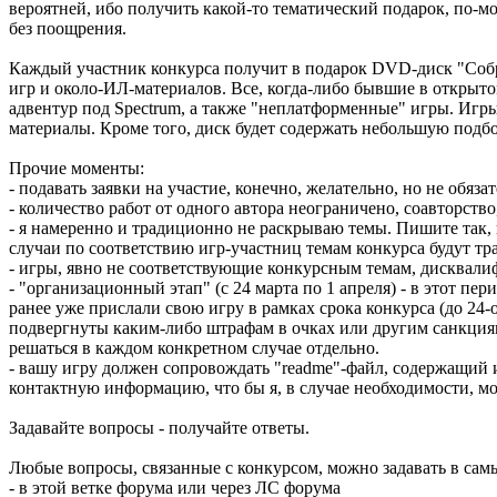
вероятней, ибо получить какой-то тематический подарок, по-мое
без поощрения.
Каждый участник конкурса получит в подарок DVD-диск "Соб
игр и около-ИЛ-материалов. Все, когда-либо бывшие в открыт
адвентур под Spectrum, а также "неплатформенные" игры. Игр
материалы. Кроме того, диск будет содержать небольшую подб
Прочие моменты:
- подавать заявки на участие, конечно, желательно, но не обя
- количество работ от одного автора неограничено, соавторство,
- я намеренно и традиционно не раскрываю темы. Пишите так, 
случаи по соответствию игр-участниц темам конкурса будут тра
- игры, явно не соответствующие конкурсным темам, дисквалиф
- "организационный этап" (с 24 марта по 1 апреля) - в этот п
ранее уже прислали свою игру в рамках срока конкурса (до 24
подвергнуты каким-либо штрафам в очках или другим санкци
решаться в каждом конкретном случае отдельно.
- вашу игру должен сопровождать "readme"-файл, содержащий 
контактную информацию, что бы я, в случае необходимости, мог
Задавайте вопросы - получайте ответы.
Любые вопросы, связанные с конкурсом, можно задавать в сам
- в этой ветке форума или через ЛС форума