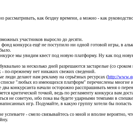
но рассматривать, как бездну времени, а можно - как руководст
озможных участников выросло до десяти.
в фонд конкурса ещё не поступило ни одной готовой игры, в аль
 было.
онкурсе мы увидим квест под новую платформу. Ну как под новую
и буквально за несколько дней разрешаются застарелые (со сроком
x - по-прежнему нет никаких свежих сведений.
е люди делают нам рекламу на серьёзных ресурсах (
http://www.g
о в списке "любых из имеющихся платформ" перечислены многие 
 два конкурсанта начали осторожно расспрашивать меня о перен
ется критической точкой, ведь по регламенту конкурса вам доста
яться не советую, ибо пока вы будете ударными темпами в спеш
написанных игр. Подумайте, в какую группу хотели бы попасть
не успеваете - смело связывайтесь со мной и вполне вероятно, ч
йну.