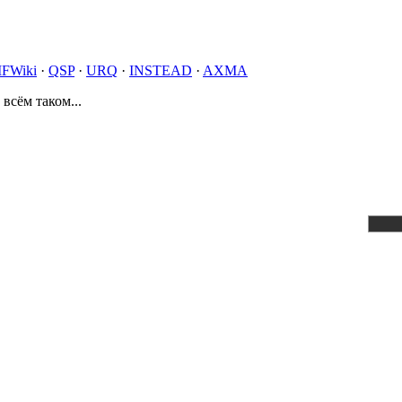
IFWiki
·
QSP
·
URQ
·
INSTEAD
·
AXMA
 всём таком...