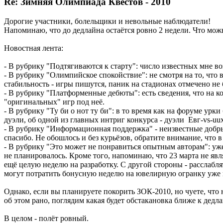
Re: Зимняя Олимпиада Квестов - 2010
Дорогие участники, болельщики и невольные наблюдатели!
Напоминаю, что до дедлайна остаётся ровно 2 недели. Что мож
Новостная лента:
- В рубрику "Подтягиваются к старту": число известных мне в
- В рубрику "Олимпийское спокойствие": не смотря на то, что 
стабильность - игры пишутся, паник на стадионах отмечено не
- В рубрику "Платформенные дебюты": есть сведения, что на к
"оригинальных" игр под неё.
- В рубрику "Ту би о нот ту би": в то время как на форуме урк
дуэли, об одной из главных интриг конкурса - дуэли Евг-vs-uu
- В рубрику "Информационная поддержка" - неизвестные добры
спасибо. Не обошлось и без курьёзов, обратите внимание, чт
- В рубрику "Это может не понравиться опытным авторам": уже
не планировалось. Кроме того, напоминаю, что 23 марта не явля
ещё целую неделю на разработку. С другой стороны - расслабл
могут потратить бонусную неделю на ювелирную огранку уже 
Однако, если вы планируете покорить ЗОК-2010, но чуете, что 
об этом рано, поглядим какая будет обстакановка ближе к дедла
В целом - полёт ровный.