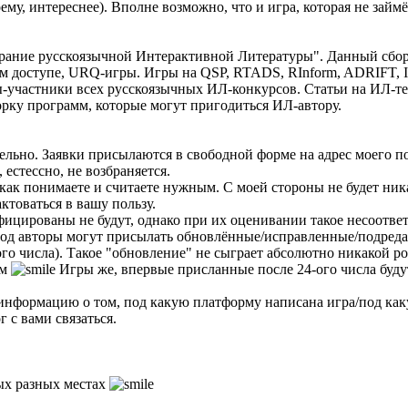
му, интереснее). Вполне возможно, что и игра, которая не займё
рание русскоязычной Интерактивной Литературы". Данный сбор
ом доступе, URQ-игры. Игры на QSP, RTADS, RInform, ADRIFT, 
ы-участники всех русскоязычных ИЛ-конкурсов. Статьи на ИЛ-т
орку программ, которые могут пригодиться ИЛ-автору.
зательно. Заявки присылаются в свободной форме на адрес моего п
 естессно, не возбраняется.
как понимаете и считаете нужным. С моей стороны не будет ник
ктоваться в вашу пользу.
ицированы не будут, однако при их оценивании такое несоответ
ериод авторы могут присылать обновлённые/исправленные/подреда
-ого числа). Такое "обновление" не сыграет абсолютно никакой 
ям
Игры же, впервые присланные после 24-ого числа будут
информацию о том, под какую платформу написана игра/под какую
 с вами связаться.
ых разных местах