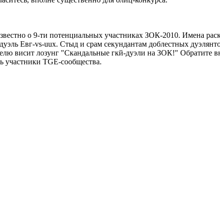
вестно о 9-ти потенциальных участниках ЗОК-2010. Имена раск
дуэль Евг-vs-uux. Стыд и срам секундантам доблестных дуэлянто
неделю висит лозунг "Скандальные гкй-дуэли на ЗОК!" Обратите 
ть участники TGE-сообщества.