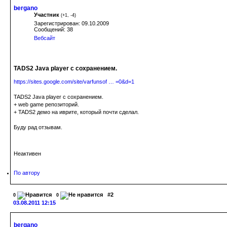
bergano
Участник
(
+1
,
-4
)
Зарегистрирован: 09.10.2009
Сообщений: 38
Вебсайт
TADS2 Java player с сохранением.
https://sites.google.com/site/varfunsof … =0&d=1
TADS2 Java player с сохранением.
+ web game репозиторий.
+ TADS2 демо на иврите, который почти сделал.
Буду рад отзывам.
Неактивен
По автору
#2
0
0
03.08.2011 12:15
bergano