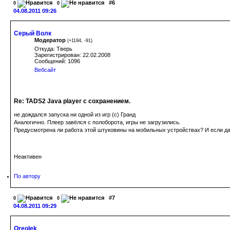
#6
0
0
04.08.2011 09:26
Серый Волк
Модератор
(
+1194
,
-91
)
Откуда: Тверь
Зарегистрирован: 22.02.2008
Сообщений: 1096
Вебсайт
Re: TADS2 Java player с сохранением.
не дождался запуска ни одной из игр (с) Гранд
Аналогично. Плеер завёлся с полоборота, игры не загрузились.
Предусмотрена ли работа этой штуковины на мобильных устройствах? И если да,
Неактивен
По автору
#7
0
0
04.08.2011 09:29
Oreolek