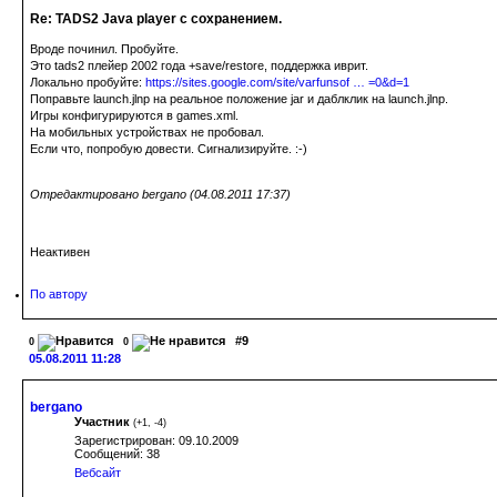
Re: TADS2 Java player с сохранением.
Вроде починил. Пробуйте.
Это tads2 плейер 2002 года +save/restore, поддержка иврит.
Локально пробуйте:
https://sites.google.com/site/varfunsof … =0&d=1
Поправьте launch.jlnp на реальное положение jar и даблклик на launch.jlnp.
Игры конфигурируются в games.xml.
На мобильных устройствах не пробовал.
Если что, попробую довести. Сигнализируйте. :-)
Отредактировано bergano (04.08.2011 17:37)
Неактивен
По автору
#9
0
0
05.08.2011 11:28
bergano
Участник
(
+1
,
-4
)
Зарегистрирован: 09.10.2009
Сообщений: 38
Вебсайт