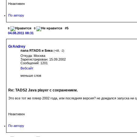
Неактивен
По автору
#5
0
0
04.08.2011 08:31
GrAndrey
папа RTADS и Бяка
(
+48
,
-2
)
Откуда: Москва
Зарегистрирован: 15.09.2002
Сообщений: 1201
Вебсайт
меньше слов
Re: TADS2 Java player с сохранением.
Это все тот же плеер 2002 года, или последняя версия? не дождался запуска ни о
Неактивен
По автору