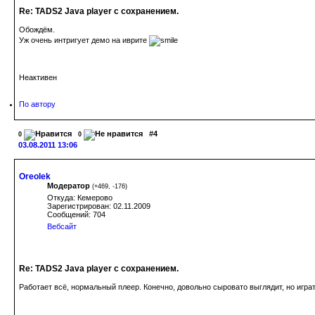
Re: TADS2 Java player с сохранением.
Обождём.
Уж очень интригует демо на иврите
Неактивен
По автору
#4
0
0
03.08.2011 13:06
Oreolek
Модератор
(
+469
,
-176
)
Откуда: Кемерово
Зарегистрирован: 02.11.2009
Сообщений: 704
Вебсайт
Re: TADS2 Java player с сохранением.
Работает всё, нормальный плеер. Конечно, довольно сыровато выглядит, но игра