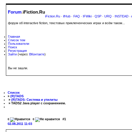
Forum
.
iFiction.Ru
iFiction.Ru
·
ifHub
·
FAQ
·
IFWiki
·
QSP
·
URQ
·
INSTEAD
·
форум об interactive fiction, текстовых приключенческих играх и всём таком...
Главная
Список тем
Пользователи
Поиск
Регистрация
Зайти
(через:
ВКонтакте
)
Вы не зашли.
Список
»
(R)TADS
»
(R)TADS: Система и утилиты
» TADS2 Java player с сохранением.
#1
0
0
02.08.2011 11:03