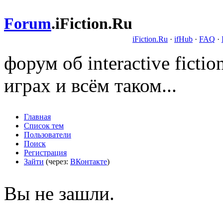
Forum
.
iFiction.Ru
iFiction.Ru
·
ifHub
·
FAQ
·
форум об interactive fict
играх и всём таком...
Главная
Список тем
Пользователи
Поиск
Регистрация
Зайти
(через:
ВКонтакте
)
Вы не зашли.