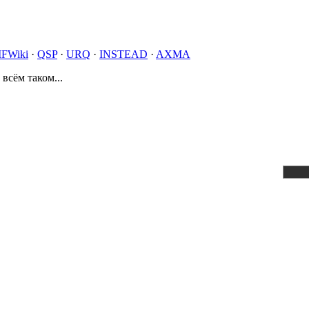
IFWiki
·
QSP
·
URQ
·
INSTEAD
·
AXMA
 всём таком...