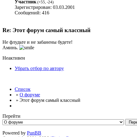
Участник
(
+55
,
-24
)
Зарегистрирован: 03.03.2001
Сообщений: 416
Re: Этот форум самый классный
Не флудьте и не забанены будете!
Аминь.
Неактивен
Убрать отбор по автору
Список
»
О форуме
» Этот форум самый классный
Перейти
Powered by
PunBB