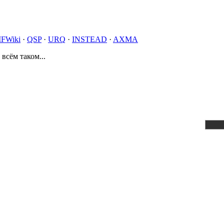
IFWiki
·
QSP
·
URQ
·
INSTEAD
·
AXMA
 всём таком...