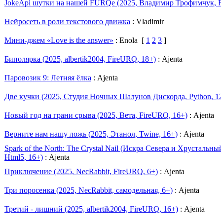
JokeApi шутки на нашей FURQе (2025, Владимир Трофимчук, F
Нейросеть в роли текстового движка
: Vladimir
Мини-джем «Love is the answer»
: Enola
[
1
2
3
]
Биполярка (2025, albertik2004, FireURQ, 18+)
: Ajenta
Паровозик 9: Летняя ёлка
: Ajenta
Две кучки (2025, Студия Ночных Шалунов Дискорда, Python, 1
Новый год на грани срыва (2025, Вета, FireURQ, 16+)
: Ajenta
Верните нам нашу ложь (2025, Этанол, Twine, 16+)
: Ajenta
Spark of the North: The Crystal Nail (Искра Севера и Хрустальный
Html5, 16+)
: Ajenta
Приключение (2025, NecRabbit, FireURQ, 6+)
: Ajenta
Три поросенка (2025, NecRabbit, самодельная, 6+)
: Ajenta
Третий - лишний (2025, albertik2004, FireURQ, 16+)
: Ajenta