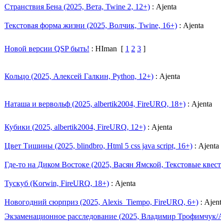
Странствия Бена (2025, Вета, Twine 2, 12+)
: Ajenta
Текстовая форма жизни (2025, Волчик, Twine, 16+)
: Ajenta
Новой версии QSP быть!
: HIman
[
1
2
3
]
Кольцо (2025, Алексей Галкин, Python, 12+)
: Ajenta
Наташа и вервольф (2025, albertik2004, FireURQ, 18+)
: Ajenta
Кубики (2025, albertik2004, FireURQ, 12+)
: Ajenta
Цвет Тишины (2025, blindbro, Html 5 css java script, 16+)
: Ajenta
Где-то на Диком Востоке (2025, Васян Ямской, Текстовые квест
Тускуб (Korwin, FireURQ, 18+)
: Ajenta
Новогодний сюрприз (2025, Alexis_Tiempo, FireURQ, 6+)
: Ajen
Экзаменационное расследование (2025, Владимир Трофимчук/