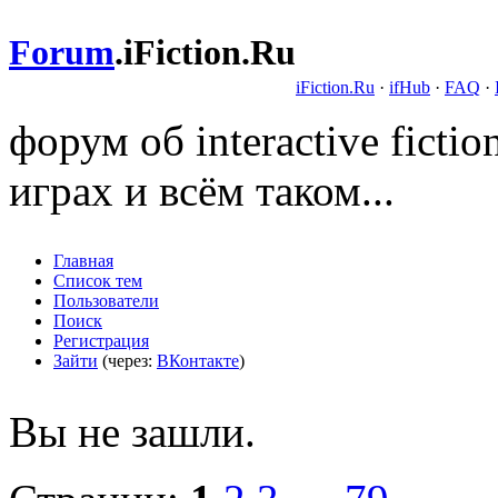
Forum
.
iFiction.Ru
iFiction.Ru
·
ifHub
·
FAQ
·
форум об interactive fict
играх и всём таком...
Главная
Список тем
Пользователи
Поиск
Регистрация
Зайти
(через:
ВКонтакте
)
Вы не зашли.