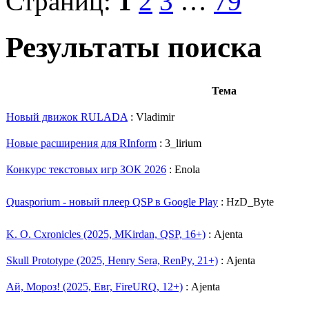
Страниц:
1
2
3
…
79
Результаты поиска
Тема
Новый движок RULADA
: Vladimir
Новые расширения для RInform
: 3_lirium
Конкурс текстовых игр ЗОК 2026
: Enola
Quasporium - новый плеер QSP в Google Play
: HzD_Byte
K. O. Cxronicles (2025, MKirdan, QSP, 16+)
: Ajenta
Skull Prototype (2025, Henry Sera, RenPy, 21+)
: Ajenta
Ай, Мороз! (2025, Евг, FireURQ, 12+)
: Ajenta