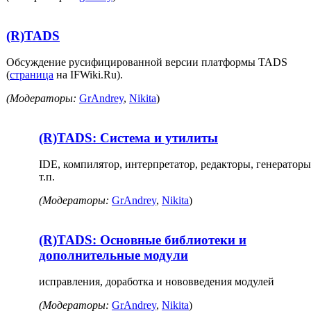
(R)TADS
Обсуждение русифицированной версии платформы TADS
(
страница
на IFWiki.Ru).
(Модераторы:
GrAndrey
,
Nikita
)
(R)TADS: Система и утилиты
IDE, компилятор, интерпретатор, редакторы, генераторы
т.п.
(Модераторы:
GrAndrey
,
Nikita
)
(R)TADS: Основные библиотеки и
дополнительные модули
исправления, доработка и нововведения модулей
(Модераторы:
GrAndrey
,
Nikita
)