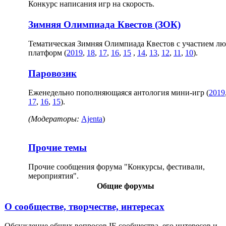
Конкурс написания игр на скорость.
Зимняя Олимпиада Квестов (ЗОК)
Тематическая Зимняя Олимпиада Квестов с участием л
платформ (
2019
,
18
,
17
,
16
,
15
,
14
,
13
,
12
,
11
,
10
).
Паровозик
Еженедельно пополняющаяся антология мини-игр (
2019
17
,
16
,
15
).
(Модераторы:
Ajenta
)
Прочие темы
Прочие сообщения форума "Конкурсы, фестивали,
мероприятия".
Общие форумы
О сообществе, творчестве, интересах
Обсуждение общих вопросов IF-сообщества, его интересов и