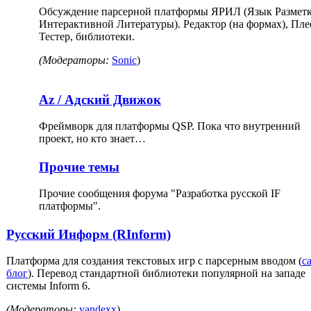
Обсуждение парсерной платформы ЯРИЛ (Язык Размет
Интерактивной Литературы). Редактор (на формах), Пле
Тестер, библиотеки.
(Модераторы:
Sonic
)
Az / Адский Движок
Фреймворк для платформы QSP. Пока что внутренний
проект, но кто знает…
Прочие темы
Прочие сообщения форума "Разработка русской IF
платформы".
Русский Информ (RInform)
Платформа для создания текстовых игр с парсерным вводом (
с
блог
). Перевод стандартной библиотеки популярной на западе
системы Inform 6.
(Модераторы:
yandexx
)