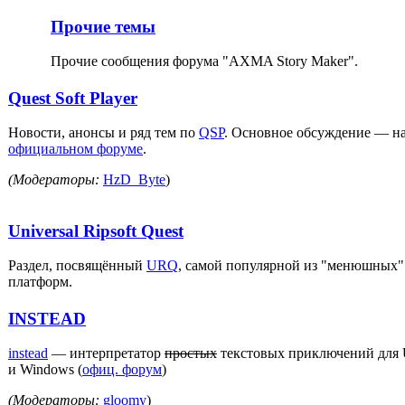
Прочие темы
Прочие сообщения форума "AXMA Story Maker".
Quest Soft Player
Новости, анонсы и ряд тем по
QSP
. Основное обсуждение — н
официальном форуме
.
(Модераторы:
HzD_Byte
)
Universal Ripsoft Quest
Раздел, посвящённый
URQ
, самой популярной из "менюшных"
платформ.
INSTEAD
instead
— интерпретатор
простых
текстовых приключений для 
и Windows (
офиц. форум
)
(Модераторы:
gloomy
)