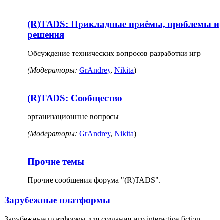
(R)TADS: Прикладные приёмы, проблемы и
решения
Обсуждение технических вопросов разработки игр
(Модераторы:
GrAndrey
,
Nikita
)
(R)TADS: Сообщество
организационные вопросы
(Модераторы:
GrAndrey
,
Nikita
)
Прочие темы
Прочие сообщения форума "(R)TADS".
Зарубежные платформы
Зарубежные платформы для создания игр interactive fiction.