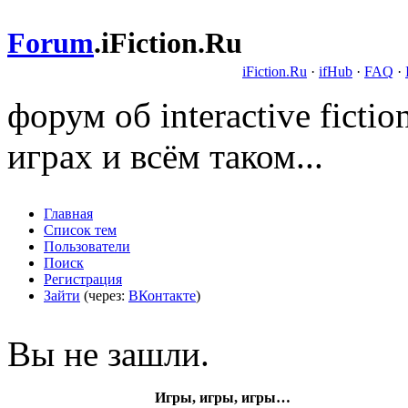
Forum
.
iFiction.Ru
iFiction.Ru
·
ifHub
·
FAQ
·
форум об interactive fict
играх и всём таком...
Главная
Список тем
Пользователи
Поиск
Регистрация
Зайти
(через:
ВКонтакте
)
Вы не зашли.
Игры, игры, игры…