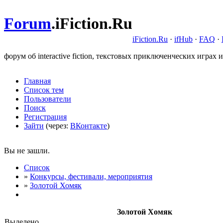
Forum
.
iFiction.Ru
iFiction.Ru
·
ifHub
·
FAQ
·
форум об interactive fiction, текстовых приключенческих играх и
Главная
Список тем
Пользователи
Поиск
Регистрация
Зайти
(через:
ВКонтакте
)
Вы не зашли.
Список
»
Конкурсы, фестивали, мероприятия
»
Золотой Хомяк
Золотой Хомяк
Выделено