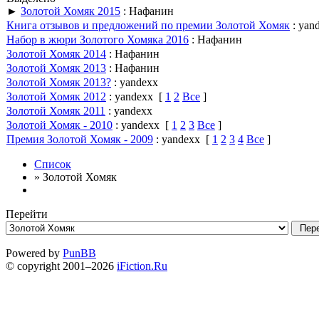
►
Золотой Хомяк 2015
: Нафанин
Книга отзывов и предложений по премии Золотой Хомяк
: yan
Набор в жюри Золотого Хомяка 2016
: Нафанин
Золотой Хомяк 2014
: Нафанин
Золотой Хомяк 2013
: Нафанин
Золотой Хомяк 2013?
: yandexx
Золотой Хомяк 2012
: yandexx
[
1
2
Все
]
Золотой Хомяк 2011
: yandexx
Золотой Хомяк - 2010
: yandexx
[
1
2
3
Все
]
Премия Золотой Хомяк - 2009
: yandexx
[
1
2
3
4
Все
]
Список
» Золотой Хомяк
Перейти
Powered by
PunBB
© copyright 2001–2026
iFiction.Ru