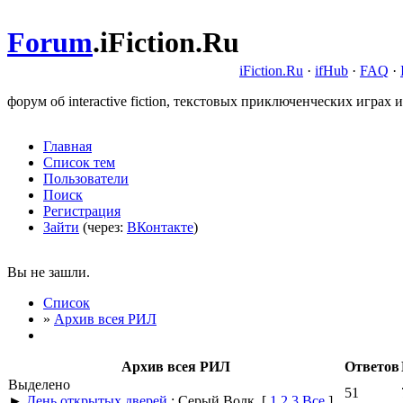
Forum
.
iFiction.Ru
iFiction.Ru
·
ifHub
·
FAQ
·
форум об interactive fiction, текстовых приключенческих играх и
Главная
Список тем
Пользователи
Поиск
Регистрация
Зайти
(через:
ВКонтакте
)
Вы не зашли.
Список
»
Архив всея РИЛ
Архив всея РИЛ
Ответов
Выделено
51
►
День открытых дверей
: Серый Волк
[
1
2
3
Все
]