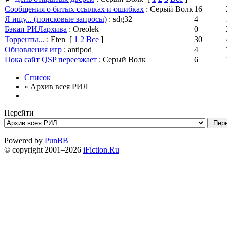
Сообщения о битых ссылках и ошибках
: Серый Волк
16
Я ищу... (поисковые запросы)
: sdg32
4
Бэкап РИЛархива
: Oreolek
0
Торренты...
: Eten
[
1
2
Все
]
30
Обновления игр
: antipod
4
Пока сайт QSP переезжает
: Серый Волк
6
Список
» Архив всея РИЛ
Перейти
Powered by
PunBB
© copyright 2001–2026
iFiction.Ru