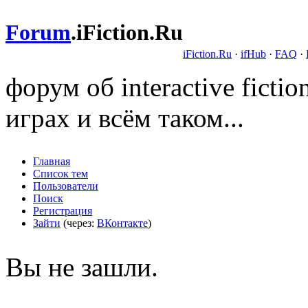
Forum
.
iFiction.Ru
iFiction.Ru
·
ifHub
·
FAQ
·
форум об interactive fict
играх и всём таком...
Главная
Список тем
Пользователи
Поиск
Регистрация
Зайти
(через:
ВКонтакте
)
Вы не зашли.