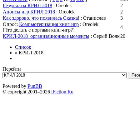
Результаты КРИЛ 2018
: Oreolek
2
Анонсы игр КРИЛ 2018
: Oreolek
2
Как здорово, что появилась Сказка!
: Станислав
3
Опрос:
Компьютеризация книг-игр
: Oreolek
4
[Что делать с портами книг-игр?]
КРИЛ-2018_организационные моменты
: Серый Волк
20
Список
» КРИЛ 2018
Перейти
Powered by
PunBB
© copyright 2001–2026
iFiction.Ru