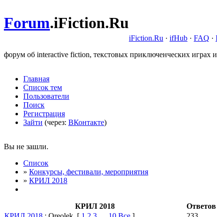
Forum
.
iFiction.Ru
iFiction.Ru
·
ifHub
·
FAQ
·
форум об interactive fiction, текстовых приключенческих играх и
Главная
Список тем
Пользователи
Поиск
Регистрация
Зайти
(через:
ВКонтакте
)
Вы не зашли.
Список
»
Конкурсы, фестивали, мероприятия
»
КРИЛ 2018
КРИЛ 2018
Ответов
КРИЛ 2018
: Oreolek
[
1
2
3
…
10
Все
]
233