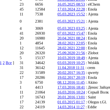
23
6656
16.05.2025 08:53
: elChem
45
12584
17.03.2024 22:28
: Enola
11
7538
05.03.2023 15:52
: Ajenta
0
2381
05.03.2023 15:21
: Ajenta
4
3069
05.03.2023 03:25
: Ajenta
41
26930
07.03.2022 15:47
: Enola
20
16980
20.04.2021 08:24
: Enola
1
4854
28.02.2021 22:05
: Enola
12
11645
28.02.2021 22:00
: Enola
20
26320
25.09.2020 21:56
: Zlobot
5
15137
10.03.2019 18:49
: Ajenta
1
2
Все
]
31
34642
03.03.2019 10:25
: Wol4ik
31
36142
11.04.2018 11:31
: crem
22
31589
20.02.2017 16:35
: qwerty
17
20286
19.02.2017 20:19
: Enola
3
6750
08.12.2016 11:45
: Akino
1
4413
17.03.2016 18:41
: Денис Зайце
11
21064
16.03.2016 10:24
: Серый Волк
17
16743
20.01.2016 13:01
: Saint
17
24139
01.03.2015 01:17
: Olegus t.Gl.
22
24119
14.03.2014 11:27
: Eddie