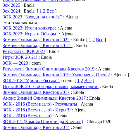
Зок 2025
: Enola
Зок 2024
: Enola
[
1
2
Все
]
ЗОК 2023 "Заходи на огонёк"
: Ajenta
Эта тема закрыта
ЗОК 2023: Итоги конкурса
: Ajenta
ЗОК 2023: Игры и Обзоры!
: Ajenta
Зимняя Олимпиада Квестов 2022
: Enola
[
1
2
Все
]
Зимняя Олимпиада Квестов 20-21!
: Enola
Результаты ЗОК 2021
: Enola
Игры ЗОК 20-21!
: Enola
ЗОК — 2020
: crem
Результаты Зимней Олимпиады Квестов 2019
: Ajenta
Зимняя Олимпиада Квестов 2019: Умчи меня, Олень!
: Ajenta
[
ЗОК-2018 "Удиви себя сам!"
: crem
[
1
2
Все
]
Игры ЗОК 2017: обзоры, отзывы, комментарии.
: Enola
Зимняя Олимпиада Квестов 2017
: Enola
Анонс Зимней Олимпиады Квестов 2017
: Enola
ЗОК - 2016 (Всем назло) - Результаты
: Ajenta
ЗОК - 2016 (Всем назло) - Игры!!!
: Ajenta
ЗОК - 2016 (Всем назло)
: Ajenta
ЗОК-2015 (Зимняя Олимпиада Квестов)
: Chicago1920
Зимняя Олимпиада Квестов 2014
: Saint