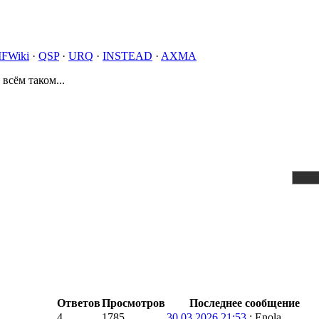
IFWiki
·
QSP
·
URQ
·
INSTEAD
·
AXMA
 всём таком...
Ответов
Просмотров
Последнее сообщение
4
1785
30.03.2026 21:53
: Enola