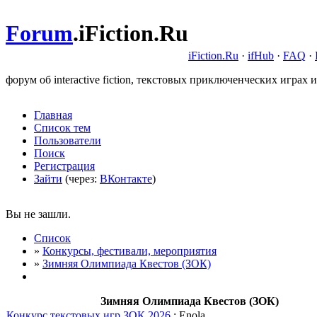
Forum
.
iFiction.Ru
iFiction.Ru
·
ifHub
·
FAQ
·
форум об interactive fiction, текстовых приключенческих играх и
Главная
Список тем
Пользователи
Поиск
Регистрация
Зайти
(через:
ВКонтакте
)
Вы не зашли.
Список
»
Конкурсы, фестивали, мероприятия
»
Зимняя Олимпиада Квестов (ЗОК)
Зимняя Олимпиада Квестов (ЗОК)
Конкурс текстовых игр ЗОК 2026
: Enola