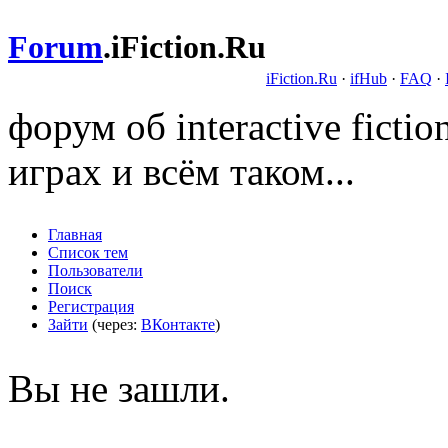
Forum
.
iFiction.Ru
iFiction.Ru
·
ifHub
·
FAQ
·
форум об interactive fict
играх и всём таком...
Главная
Список тем
Пользователи
Поиск
Регистрация
Зайти
(через:
ВКонтакте
)
Вы не зашли.