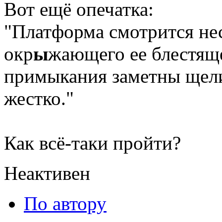
Вот ещё опечатка:
"Платформа смотрится не
окр
ы
жающего ее блестяще
примыкания заметны щели
жестко."
Как всё-таки пройти?
Неактивен
По автору