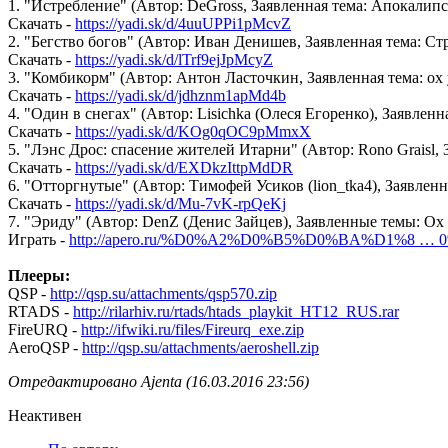
1. "Истребление" (Автор: DeGross, Заявленная тема: Апокалип
Скачать -
https://yadi.sk/d/4uuUPPi1pMcvZ
2. "Бегство богов" (Автор: Иван Денишев, Заявленная тема: 
Скачать -
https://yadi.sk/d/lTrf9ejJpMcyZ
3. "Комбикорм" (Автор: Антон Ласточкин, Заявленная тема: ох
Скачать -
https://yadi.sk/d/jdhznm1apMd4b
4. "Один в снегах" (Автор: Lisichka (Олеся Егоренко), Заявле
Скачать -
https://yadi.sk/d/KOg0qOC9pMmxX
5. "Лэнс Дрос: спасение жителей Итарни" (Автор: Rono Graisl,
Скачать -
https://yadi.sk/d/EXDkzIttpMdDR
6. "Отторгнутые" (Автор: Тимофей Усиков (lion_tka4), Заявлен
Скачать -
https://yadi.sk/d/Mu-7vK-rpQeKj
7. "Эриду" (Автор: DenZ (Денис Зайцев), Заявленные темы: О
Играть -
http://apero.ru/%D0%A2%D0%B5%D0%BA%D1%8 …
Плееры:
QSP -
http://qsp.su/attachments/qsp570.zip
RTADS -
http://rilarhiv.ru/rtads/htads_playkit_HT12_RUS.rar
FireURQ -
http://ifwiki.ru/files/Fireurq_exe.zip
AeroQSP -
http://qsp.su/attachments/aeroshell.zip
Отредактировано Ajenta (16.03.2016 23:56)
Неактивен