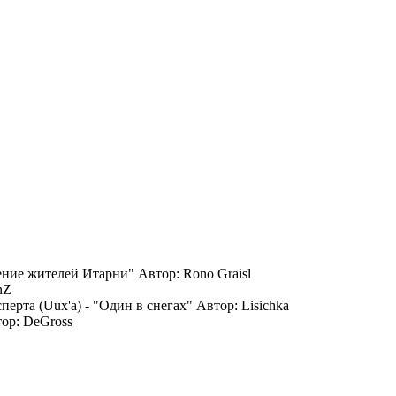
ние жителей Итарни" Автор: Rono Graisl
nZ
рта (Uux'а) - "Один в снегах" Автор: Lisichka
ор: DeGross