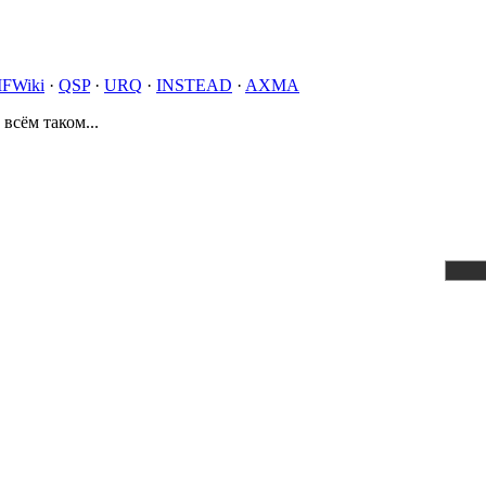
IFWiki
·
QSP
·
URQ
·
INSTEAD
·
AXMA
 всём таком...