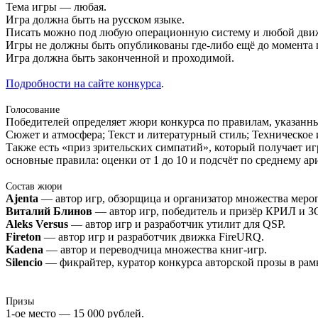
Тема игры — любая.
Игра должна быть на русском языке.
Писать можно под любую операционную систему и любой движо
Игры не должны быть опубликованы где-либо ещё до момента 
Игра должна быть законченной и проходимой.
Подробности на сайте конкурса
.
Голосование
Победителей определяет жюри конкурса по правилам, указанн
Сюжет и атмосфера; Текст и литературный стиль; Техническое
Также есть «приз зрительских симпатий», который получает иг
основные правила: оценки от 1 до 10 и подсчёт по среднему а
Состав жюри
Ajenta
— автор игр, обзорщица и организатор множества меро
Виталий Блинов
— автор игр, победитель и призёр КРИЛ и З
Aleks Versus
— автор игр и разработчик утилит для QSP.
Fireton
— автор игр и разработчик движка FireURQ.
Kadena
— автор и переводчица множества книг-игр.
Silencio
— фикрайтер, куратор конкурса авторской прозы в ра
Призы
1-ое место — 15 000 рублей.