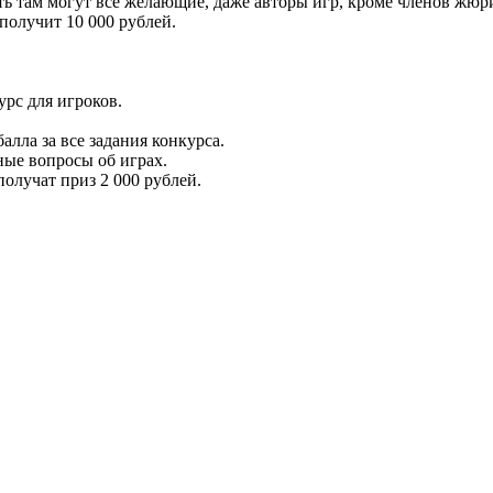
ать там могут все желающие, даже авторы игр, кроме членов жюр
получит 10 000 рублей.
рс для игроков.
алла за все задания конкурса.
ные вопросы об играх.
олучат приз 2 000 рублей.