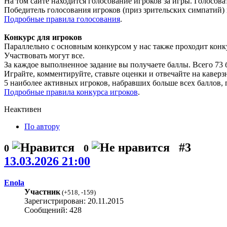
На том сайте находится голосование игроков за игры. Голосов
Победитель голосования игроков (приз зрительских симпатий) 
Подробные правила голосования
.
Конкурс для игроков
Параллельно с основным конкурсом у нас также проходит конку
Участвовать могут все.
За каждое выполненное задание вы получаете баллы. Всего 73 б
Играйте, комментируйте, ставьте оценки и отвечайте на каверз
5 наиболее активных игроков, набравших больше всех баллов, п
Подробные правила конкурса игроков
.
Неактивен
По автору
#3
0
0
13.03.2026 21:00
Enola
Участник
(
+518
,
-159
)
Зарегистрирован: 20.11.2015
Сообщений: 428