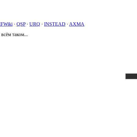
IFWiki
·
QSP
·
URQ
·
INSTEAD
·
AXMA
 всём таком...