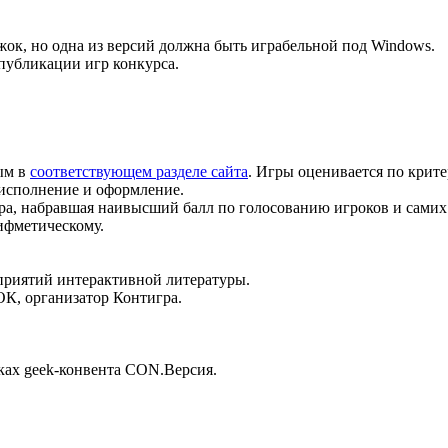
к, но одна из версий должна быть играбельной под Windows.
публикации игр конкурса.
ым в
соответствующем разделе сайта
. Игры оценивается по крит
 исполнение и оформление.
ра, набравшая наивысший балл по голосованию игроков и самих 
рифметическому.
приятий интерактивной литературы.
ОК, организатор Контигра.
мках geek-конвента CON.Версия.