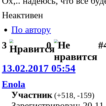
Ох,.. надеюсь, что все бу
Неактивен
По автору
#
3
0
13.02.2017 05:54
Enola
Участник
(
+518
,
-159
)
Зарегистрирован: 20.11