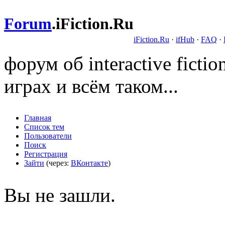
Forum
.
iFiction.Ru
iFiction.Ru
·
ifHub
·
FAQ
·
форум об interactive fict
играх и всём таком...
Главная
Список тем
Пользователи
Поиск
Регистрация
Зайти
(через:
ВКонтакте
)
Вы не зашли.