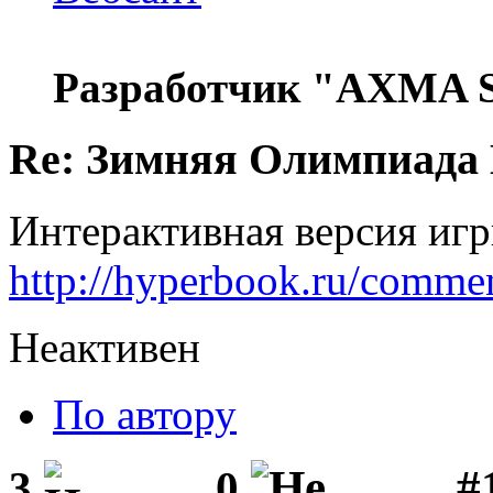
Разработчик "AXMA S
Re: Зимняя Олимпиада 
Интерактивная версия игры
http://hyperbook.ru/comm
Неактивен
По автору
#1
3
0