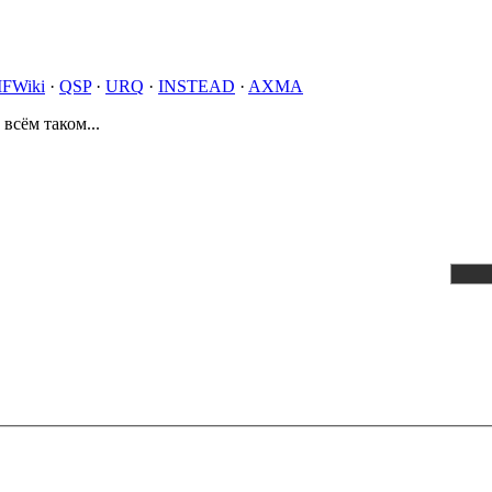
IFWiki
·
QSP
·
URQ
·
INSTEAD
·
AXMA
 всём таком...