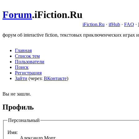
Forum
.
iFiction.Ru
iFiction.Ru
·
ifHub
·
FAQ
·
форум об interactive fiction, текстовых приключенческих играх и
Главная
Список тем
Пользователи
Поиск
Регистрация
Зайти
(через:
ВКонтакте
)
Вы не зашли.
Профиль
Персональный
Имя:
Александр Морт