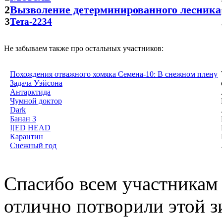
2
Вызволение детерминированного лесника
3
Тета-2234
Не забываем также про остальных участников:
Похождения отважного хомяка Семена-10: В снежном плену
Задача Уэйсона
Антарктида
Чумной доктор
Dark
Банан 3
I[ED HEAD
Карантин
Снежный год
Спасибо всем участникам
отлично потворили этой з