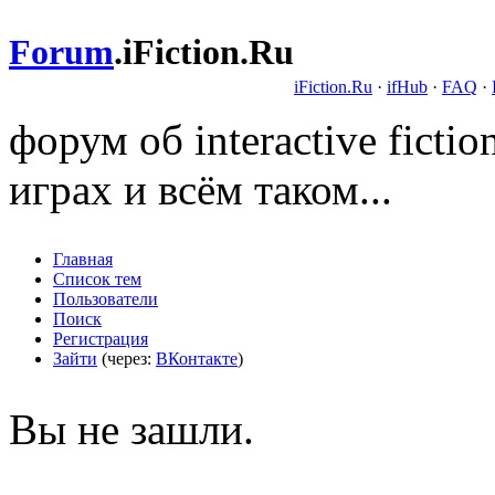
Forum
.
iFiction.Ru
iFiction.Ru
·
ifHub
·
FAQ
·
форум об interactive fict
играх и всём таком...
Главная
Список тем
Пользователи
Поиск
Регистрация
Зайти
(через:
ВКонтакте
)
Вы не зашли.