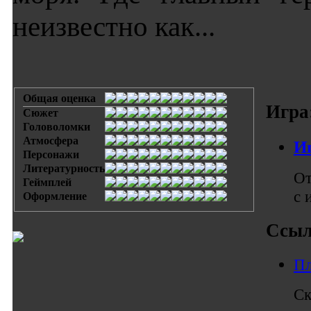
неизвестно как...
Общая оценка
Игра
Сюжет
Головоломки
Атмосфера
И
Персонажи
Литературность
От
Геймплей
с 
Оформление
Ссыл
Пл
Ск