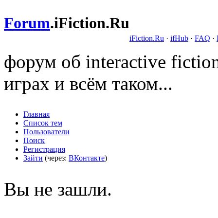
Forum
.
iFiction.Ru
iFiction.Ru
·
ifHub
·
FAQ
·
форум об interactive fict
играх и всём таком...
Главная
Список тем
Пользователи
Поиск
Регистрация
Зайти
(через:
ВКонтакте
)
Вы не зашли.