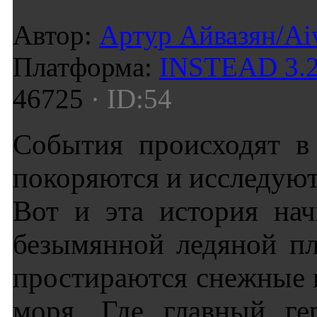
Автор:
Артур Айвазян/A
Платформа:
INSTEAD 3.2
46725
· ID:54
События происходят в
покоряются и исследуют
Вот и эта история на
безымянной ледяной пл
простираются снежные 
моря. Где главный ге