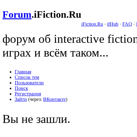
Forum
.
iFiction.Ru
iFiction.Ru
·
ifHub
·
FAQ
·
форум об interactive fict
играх и всём таком...
Главная
Список тем
Пользователи
Поиск
Регистрация
Зайти
(через:
ВКонтакте
)
Вы не зашли.