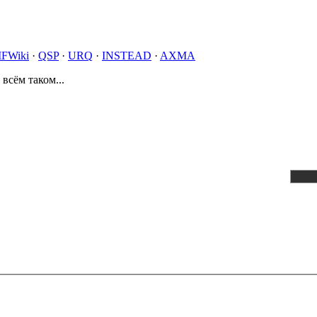
IFWiki
·
QSP
·
URQ
·
INSTEAD
·
AXMA
 всём таком...