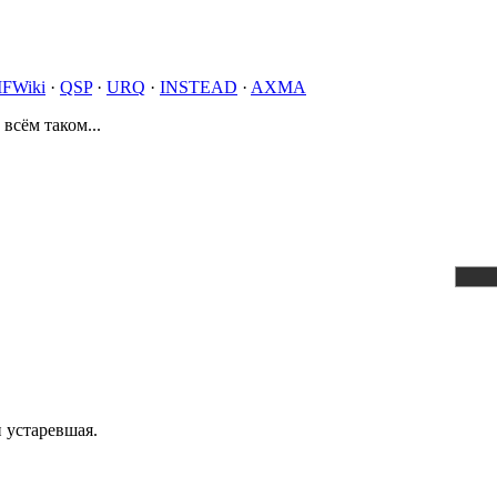
IFWiki
·
QSP
·
URQ
·
INSTEAD
·
AXMA
 всём таком...
 устаревшая.