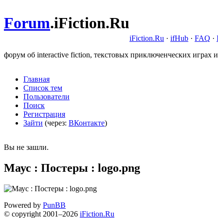
Forum
.
iFiction.Ru
iFiction.Ru
·
ifHub
·
FAQ
·
форум об interactive fiction, текстовых приключенческих играх и
Главная
Список тем
Пользователи
Поиск
Регистрация
Зайти
(через:
ВКонтакте
)
Вы не зашли.
Маус : Постеры : logo.png
Powered by
PunBB
© copyright 2001–2026
iFiction.Ru