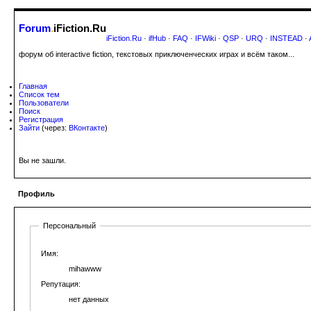
Forum
.
iFiction.Ru
iFiction.Ru
·
ifHub
·
FAQ
·
IFWiki
·
QSP
·
URQ
·
INSTEAD
·
форум об interactive fiction, текстовых приключенческих играх и всём таком...
Главная
Список тем
Пользователи
Поиск
Регистрация
Зайти
(через:
ВКонтакте
)
Вы не зашли.
Профиль
Персональный
Имя:
mihawww
Репутация:
нет данных