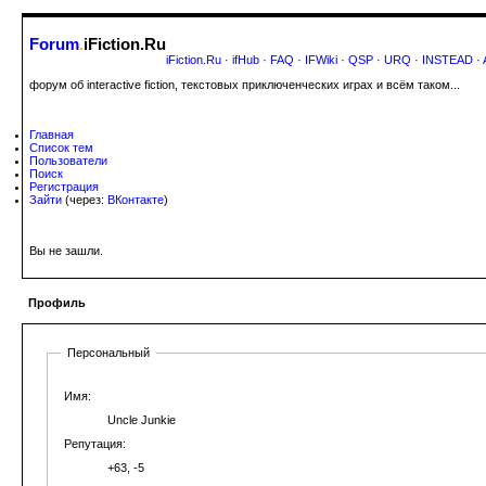
Forum
.
iFiction.Ru
iFiction.Ru
·
ifHub
·
FAQ
·
IFWiki
·
QSP
·
URQ
·
INSTEAD
·
форум об interactive fiction, текстовых приключенческих играх и всём таком...
Главная
Список тем
Пользователи
Поиск
Регистрация
Зайти
(через:
ВКонтакте
)
Вы не зашли.
Профиль
Персональный
Имя:
Uncle Junkie
Репутация:
+63, -5