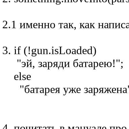
2.1 именно так, как напи
3. if (!gun.isLoaded)
"эй, заряди батарею!";
else
"батарея уже заряжена
4. почитать в мануале про