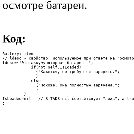
осмотре батареи.
Код:
Battery: item

// ldesc - свойство, используемое при ответе на "осмотр
ldesc={"Это аккумуляторная батарея. ";

            if(not self.IsLoaded)

              {"Кажется, ее требуется зарядить.";

              }

            else

              {"Похоже, она полностью заряжена.";

              }

         }

IsLoaded=nil   // В TADS nil соответсвует "ложь", а tru
;