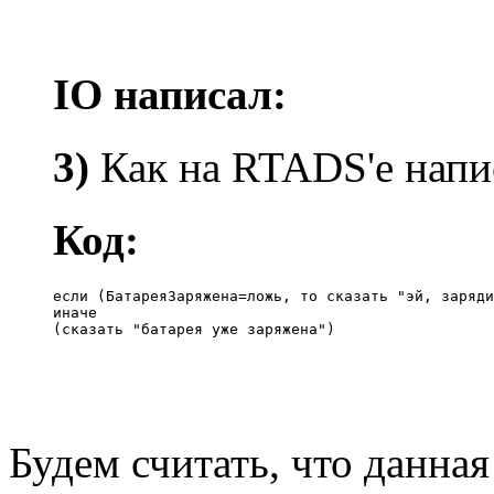
IO написал:
3)
Как на RTADS'е напис
Код:
если (БатареяЗаряжена=ложь, то сказать "эй, заряди
иначе

(сказать "батарея уже заряжена")
Будем считать, что данная