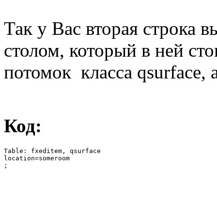
Так у Вас вторая строка в
столом, который в ней сто
потомок класса qsurface, а
Код:
Table: fxeditem, qsurface

location=someroom

;