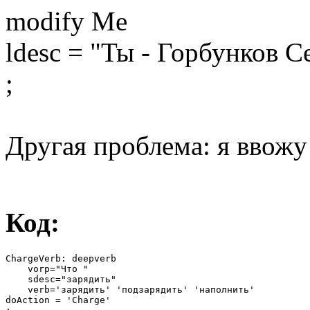
modify Me
ldesc = "Ты - Горбунков 
;
Другая проблема: я ввожу
Код:
ChargeVerb: deepverb

    vorp="Что "

    sdesc="зарядить"

    verb='зарядить' 'подзарядить' 'наполнить'

doAction = 'Charge'
