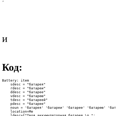
;
и
Код:
Battery: item

    sdesc = "батарея"

    rdesc = "батареи"

    ddesc = "батарее"

    vdesc = "батарею"

    tdesc = "батареей"

    pdesc = "батарее"

    noun = 'батарея' 'батареи' 'батарее' 'батарею' 'бат
    location=Me

    ldesc={"Твоя аккумуляторная батарея.\n ";
