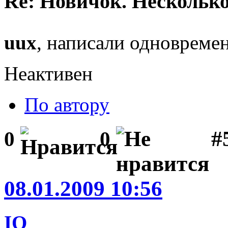
Re: Новичок. Несколько
uux
, написали одновреме
Неактивен
По автору
#
0
0
08.01.2009 10:56
IO