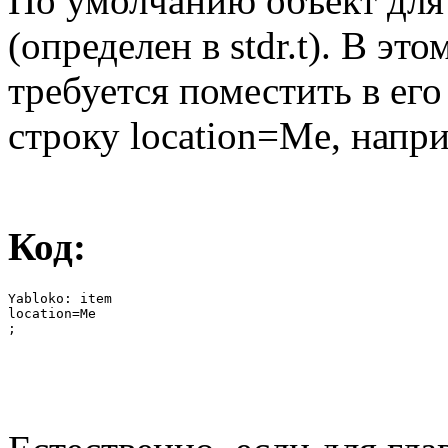
По умолчанию объект для 
(определен в stdr.t). В эт
требуется поместить в его
строку location=Me, напр
Код:
Yabloko: item

location=Me

;