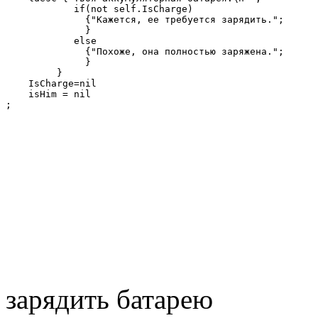
            if(not self.IsCharge)

              {"Кажется, ее требуется зарядить.";

              }

            else

              {"Похоже, она полностью заряжена.";

              }

         }

    IsCharge=nil 

    isHim = nil

;
зарядить батарею