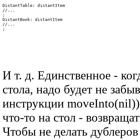
DistantTable: distantItem

//...

;

DistantBook: distantItem

//...

;
И т. д. Единственное - ко
стола, надо будет не забы
инструкции moveInto(nil))
что-то на стол - возвраща
Чтобы не делать дублеров