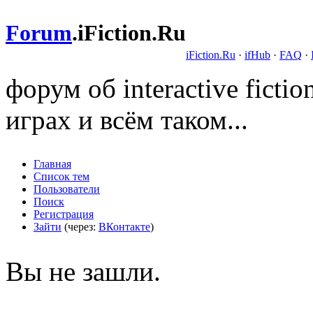
Forum
.
iFiction.Ru
iFiction.Ru
·
ifHub
·
FAQ
·
форум об interactive fict
играх и всём таком...
Главная
Список тем
Пользователи
Поиск
Регистрация
Зайти
(через:
ВКонтакте
)
Вы не зашли.