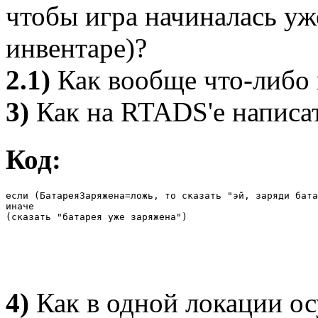
чтобы игра начиналась уж
инвентаре)?
2.1)
Как вообще что-либо 
3)
Как на RTADS'е написат
Код:
если (БатареяЗаряжена=ложь, то сказать "эй, заряди бата
иначе

(сказать "батарея уже заряжена")
4)
Как в одной локации о