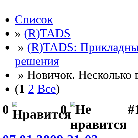
Список
»
(R)TADS
»
(R)TADS: Прикладны
решения
» Новичок. Несколько 
(
1
2
Все
)
#
0
0