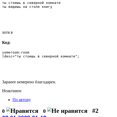
ты стоишь в северной комнате

ты видишь на столе книгу
хотя в
Код:
someroom:room

ldesc="ты стоишь в северной комнате";
Заранее немерено благодарен.
Неактивен
По автору
#2
0
0