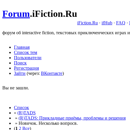
Forum
.
iFiction.Ru
iFiction.Ru
·
ifHub
·
FAQ
·
форум об interactive fiction, текстовых приключенческих играх и
Главная
Список тем
Пользователи
Поиск
Регистрация
Зайти
(через:
ВКонтакте
)
Вы не зашли.
Список
»
(R)TADS
»
(R)TADS: Прикладные приёмы, проблемы и решения
» Новичок. Несколько вопросв.
(
1
2
Все
)