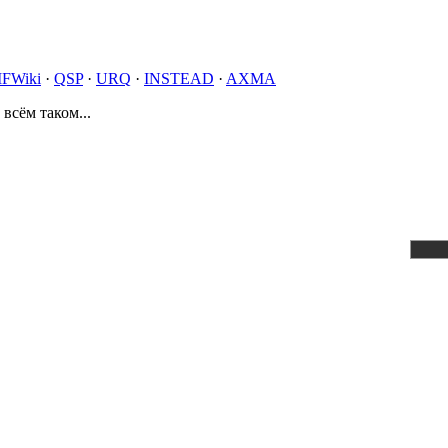
IFWiki
·
QSP
·
URQ
·
INSTEAD
·
AXMA
 всём таком...