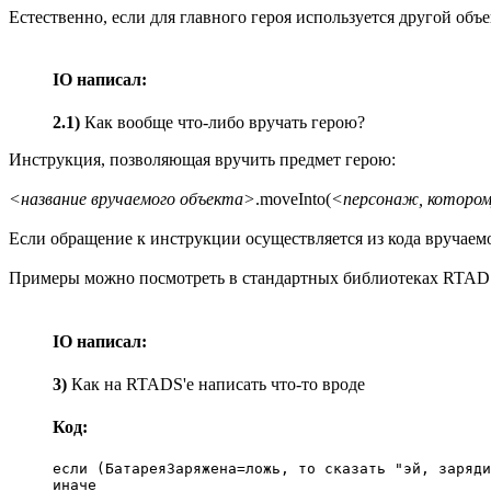
Естественно, если для главного героя используется другой объе
IO написал:
2.1)
Как вообще что-либо вручать герою?
Инструкция, позволяющая вручить предмет герою:
<название вручаемого объекта>
.moveInto(
<персонаж, котором
Если обращение к инструкции осуществляется из кода вручаем
Примеры можно посмотреть в стандартных библиотеках RTADS.
IO написал:
3)
Как на RTADS'е написать что-то вроде
Код:
если (БатареяЗаряжена=ложь, то сказать "эй, заряди
иначе
