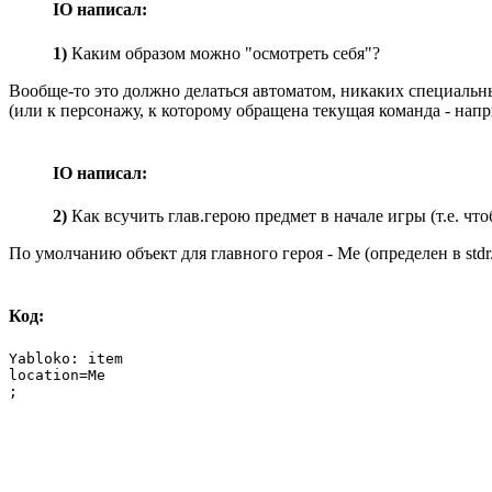
IO написал:
1)
Каким образом можно "осмотреть себя"?
Вообще-то это должно делаться автоматом, никаких специальны
(или к персонажу, к которому обращена текущая команда - напр
IO написал:
2)
Как всучить глав.герою предмет в начале игры (т.е. чт
По умолчанию объект для главного героя - Me (определен в stdr.
Код:
Yabloko: item

location=Me

;