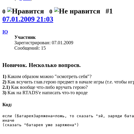
#1
0
0
07.01.2009 21:03
IO
Участник
Зарегистрирован: 07.01.2009
Сообщений: 15
Новичок. Несколько вопросв.
1)
Каким образом можно "осмотреть себя"?
2)
Как всучить глав.герою предмет в начале игры (т.е. чтобы и
2.1)
Как вообще что-либо вручать герою?
3)
Как на RTADS'е написать что-то вроде
Код:
если (БатареяЗаряжена=ложь, то сказать "эй, заряди бата
иначе

(сказать "батарея уже заряжена")