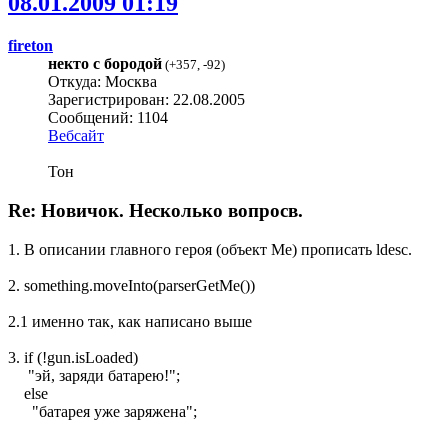
08.01.2009 01:19
fireton
некто с бородой
(
+357
,
-92
)
Откуда: Москва
Зарегистрирован: 22.08.2005
Сообщений: 1104
Вебсайт
Тон
Re: Новичок. Несколько вопросв.
1. В описании главного героя (объект Me) прописать ldesc.
2. something.moveInto(parserGetMe())
2.1 именно так, как написано выше
3. if (!gun.isLoaded)
"эй, заряди батарею!";
else
"батарея уже заряжена";