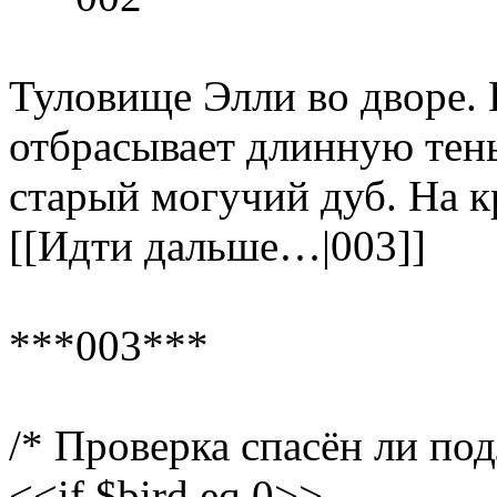
Туловище Элли во дворе.
отбрасывает длинную тен
старый могучий дуб. На к
[[Идти дальше…|003]]
***003***
/* Проверка спасён ли по
<<if $bird eq 0>>