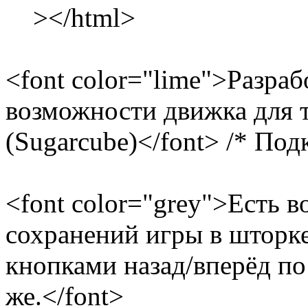
></html>
<font color="lime">Разраб
возможности движка для т
(Sugarcube)</font> /* Подк
<font color="grey">Есть 
сохранений игры в шторке
кнопками назад/вперёд п
же.</font>