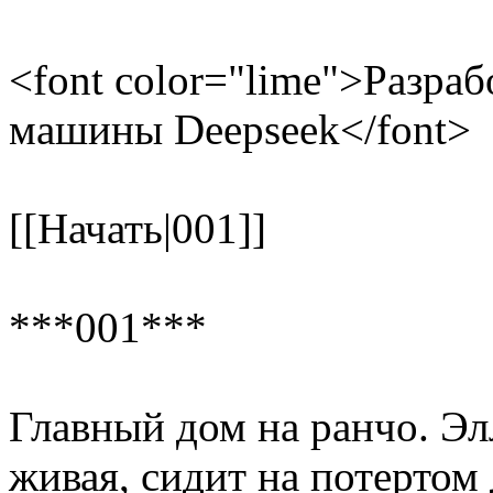
<font color="lime">Разр
машины Deepseek</font>
[[Начать|001]]
***001***
Главный дом на ранчо. Эл
живая, сидит на потертом