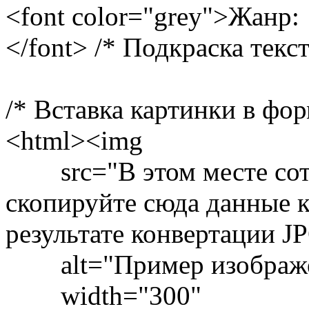
<font color="grey">Жанр:
</font> /* Подкраска текс
/* Вставка картинки в фор
<html><img
src="В этом месте сотр
скопируйте сюда данные к
результате конвертации J
alt="Пример изображен
width="300"