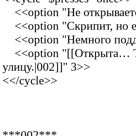
<<option "Не открываетс
<<option "Скрипит, но 
<<option "Немного под
<<option "[[Открыта… Т
улицу.|002]]" 3>>
<</cycle>>
***002***