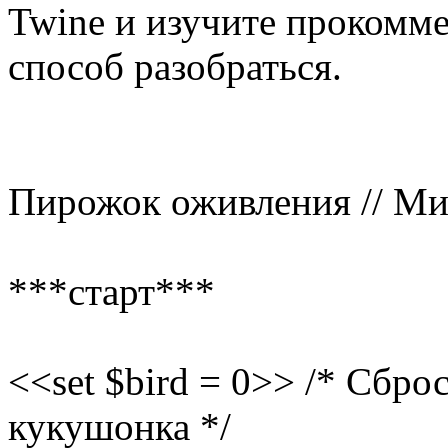
Twine и изучите прокомм
способ разобраться.
Пирожок оживления // Ми
***старт***
<<set $bird = 0>> /* Сбр
кукушонка */