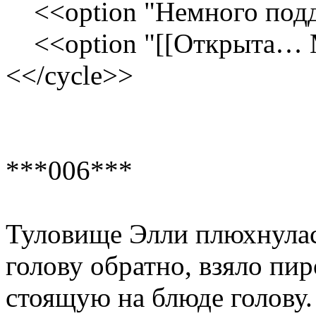
<<option "Немного под
<<option "[[Открыта… М
<</cycle>>
***006***
Туловище Элли плюхнулас
голову обратно, взяло пи
стоящую на блюде голову. 