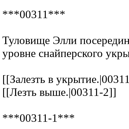
***00311***
Туловище Элли посередин
уровне снайперского укры
[[Залезть в укрытие.|00311
[[Лезть выше.|00311-2]]
***00311-1***