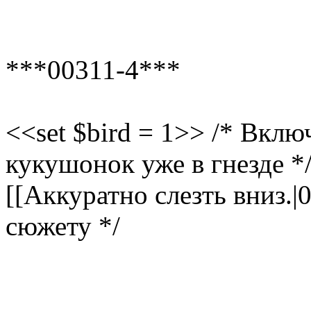
***00311-4***
<<set $bird = 1>> /* Вкл
кукушонок уже в гнезде *
[[Аккуратно слезть вниз.|
сюжету */