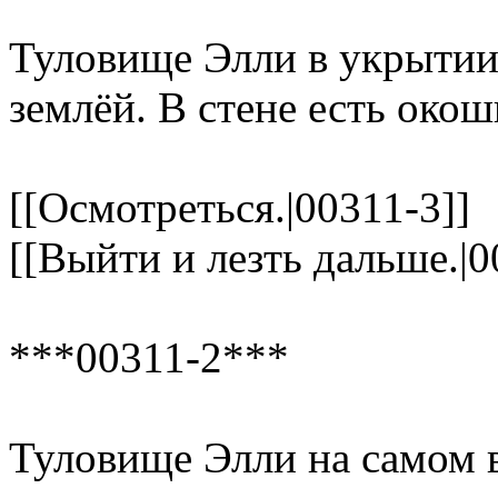
Туловище Элли в укрытии
землёй. В стене есть окош
[[Осмотреться.|00311-3]]
[[Выйти и лезть дальше.|0
***00311-2***
Туловище Элли на самом в