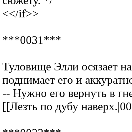
сюжету. */
<</if>>
***0031***
Туловище Элли осязает на
поднимает его и аккуратно
-- Нужно его вернуть в гн
[[Лезть по дубу наверх.|00