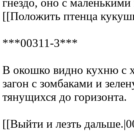
гнездо, оно с маленькими
[[Положить птенца кукушк
***00311-3***
В окошко видно кухню с 
загон с зомбаками и зеле
тянущихся до горизонта.
[[Выйти и лезть дальше.|0