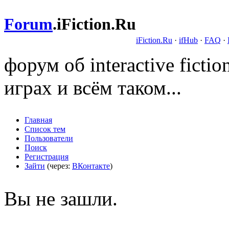
Forum
.
iFiction.Ru
iFiction.Ru
·
ifHub
·
FAQ
·
форум об interactive fict
играх и всём таком...
Главная
Список тем
Пользователи
Поиск
Регистрация
Зайти
(через:
ВКонтакте
)
Вы не зашли.