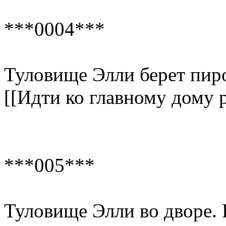
***0004***
Туловище Элли берет пир
[[Идти ко главному дому р
***005***
Туловище Элли во дворе.