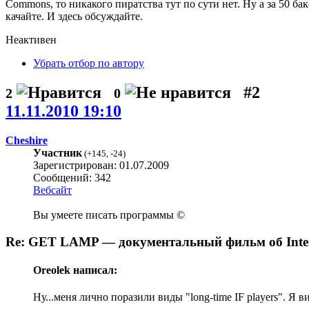
Commons, то никакого пиратства тут по сути нет. Ну а за 50 ба
качайте. И здесь обсуждайте.
Неактивен
Убрать отбор по автору
#2
2
0
11.11.2010 19:10
Cheshire
Участник
(
+145
,
-24
)
Зарегистрирован: 01.07.2009
Сообщений: 342
Вебсайт
Вы умеете писать программы ©
Re: GET LAMP — документальный фильм об Interac
Oreolek написал:
Ну...меня лично поразили виды "long-time IF players". Я 