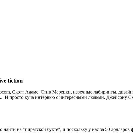
e fiction
nfocom, Скотт Адамс, Стив Мерецки, извечные лабиринты, дизайн
ня... И просто куча интервью с интересными людьми. Джейсону Ск
 найти на "пиратской бухте", и поскольку у нас за 50 долларов ф