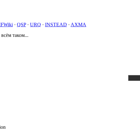
IFWiki
·
QSP
·
URQ
·
INSTEAD
·
AXMA
 всём таком...
ion