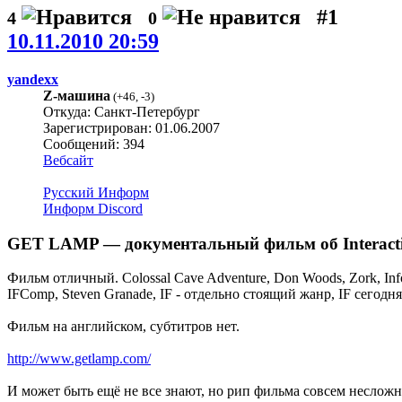
#1
4
0
10.11.2010 20:59
yandexx
Z-машина
(
+46
,
-3
)
Откуда: Санкт-Петербург
Зарегистрирован: 01.06.2007
Сообщений: 394
Вебсайт
Русский Информ
Информ Discord
GET LAMP — документальный фильм об Interactiv
Фильм отличный. Colossal Cave Adventure, Don Woods, Zork, I
IFComp, Steven Granade, IF - отдельно стоящий жанр, IF сегод
Фильм на английском, субтитров нет.
http://www.getlamp.com/
И может быть ещё не все знают, но рип фильма совсем несложно