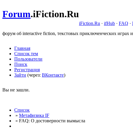
Forum
.
iFiction.Ru
iFiction.Ru
·
ifHub
·
FAQ
·
форум об interactive fiction, текстовых приключенческих играх и
Главная
Список тем
Пользователи
Поиск
Регистрация
Зайти
(через:
ВКонтакте
)
Вы не зашли.
Список
»
Метафизика IF
» FAQ: О достоверности вымысла