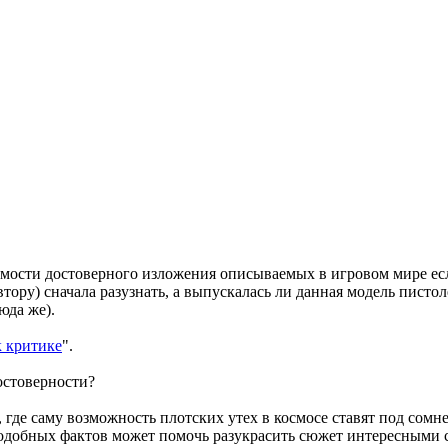
ости достоверного изложения описываемых в игровом мире если 
автору) сначала разузнать, а выпускалась ли данная модель пист
юда же).
 критике
".
остоверности?
, где саму возможность плотских утех в космосе ставят под сомн
добных фактов может помочь разукрасить сюжет интересными си