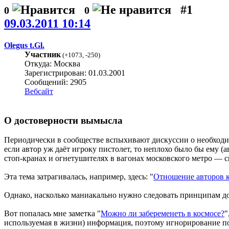
#1
0
0
09.03.2011 10:14
Olegus t.Gl.
Участник
(
+1073
,
-250
)
Откуда: Москва
Зарегистрирован: 01.03.2001
Сообщений: 2905
Вебсайт
О достоверности вымысла
Периодически в сообществе вспыхивают дискуссии о необходим
если автор уж даёт игроку пистолет, то неплохо было бы ему (
стоп-кранах и огнетушителях в вагонах московского метро — с
Эта тема затрагивалась, например, здесь: "
Отношение авторов к
Однако, насколько маниакально нужно следовать принципам д
Вот попалась мне заметка "
Можно ли забеременеть в космосе?
"
используемая в жизни) информация, поэтому игнорирование по