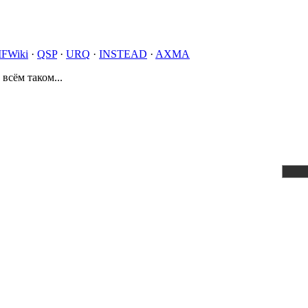
IFWiki
·
QSP
·
URQ
·
INSTEAD
·
AXMA
 всём таком...