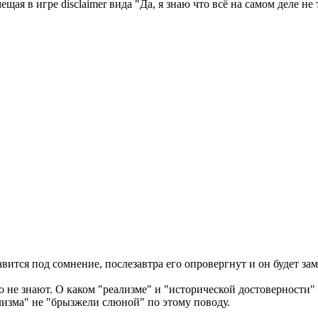
щая в игре disclaimer вида "Да, я знаю что всё на самом деле н
тавится под сомнение, послезавтра его опровергнут и он будет з
о не знают. О каком "реализме" и "исторической достоверности" 
изма" не "брызжели слюной" по этому поводу.