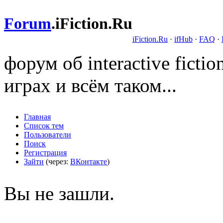
Forum
.
iFiction.Ru
iFiction.Ru
·
ifHub
·
FAQ
·
форум об interactive fict
играх и всём таком...
Главная
Список тем
Пользователи
Поиск
Регистрация
Зайти
(через:
ВКонтакте
)
Вы не зашли.