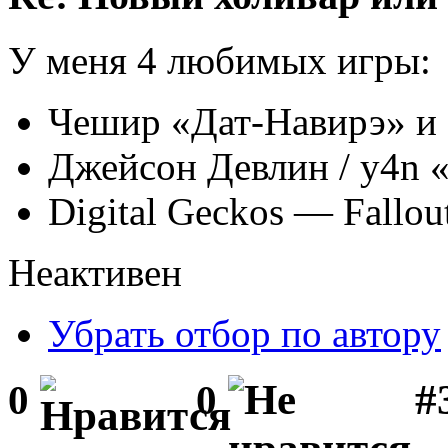
У меня 4 любимых игры:
Чешир «Дат-Навирэ» и
Джейсон Девлин / y4n 
Digital Geckos — Fallo
Неактивен
Убрать отбор по автору
#
0
0