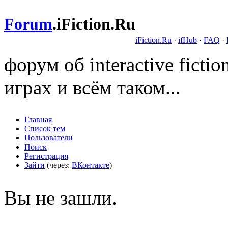
Forum
.
iFiction.Ru
iFiction.Ru
·
ifHub
·
FAQ
·
форум об interactive fict
играх и всём таком...
Главная
Список тем
Пользователи
Поиск
Регистрация
Зайти
(через:
ВКонтакте
)
Вы не зашли.