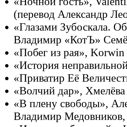
«Ночной гость», Valentin
(перевод Александр Ле
«Глазами Зубоскала. Об
Владимир «КотЪ» Сем
«Побег из рая», Korwin
«История неправильной
«Приватир Её Величест
«Волчий дар», Хмелёва
«В плену свободы», Ал
Владимир Медовников,