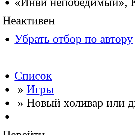
«Инви непобедимый», 
Неактивен
Убрать отбор по автору
Список
»
Игры
» Новый холивар или д
Перейти