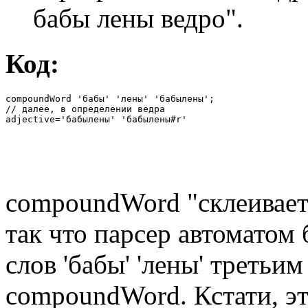
бабы лены ведро".
Код:
compoundWord 'бабы' 'лены' 'бабылены';

// далее, в определении ведра

adjective='бабылены' 'бабылены#r'
compoundWord "склеивает"
так что парсер автоматом
слов 'бабы' 'лены' третьи
compoundWord. Кстати, эт