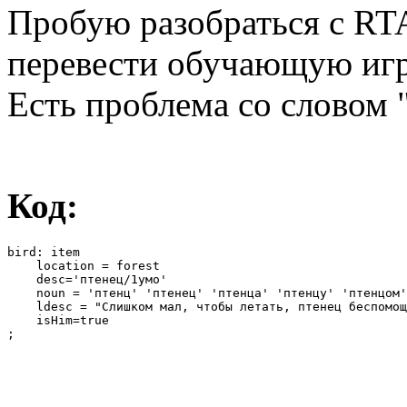
Пробую разобраться с RT
перевести обучающую игр
Есть проблема со словом 
Код:
bird: item

    location = forest

    desc='птенец/1умо'

    noun = 'птенц' 'птенец' 'птенца' 'птенцу' 'птенцом'
    ldesc = "Слишком мал, чтобы летать, птенец беспомощ
    isHim=true

;