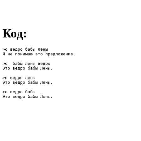
Код:
>о ведро бабы лены

Я не понимаю это предложение. 

>о  бабы лены ведро

Это ведро бабы Лены.

>о ведро лены

Это ведро бабы Лены.

>о ведро бабы

Это ведро бабы Лены.