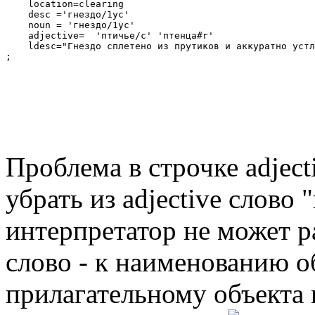
    location=clearing

    desc ='гнездо/1ус'

    noun = 'гнездо/1ус'

    adjective=  'птичье/с' 'птенца#r'

    ldesc="Гнездо сплетено из прутиков и аккуратно устл
;
Проблема в строчке adjecti
убрать из adjective слово 
интерпретатор не может р
слово - к наименованию об
прилагательному объекта n