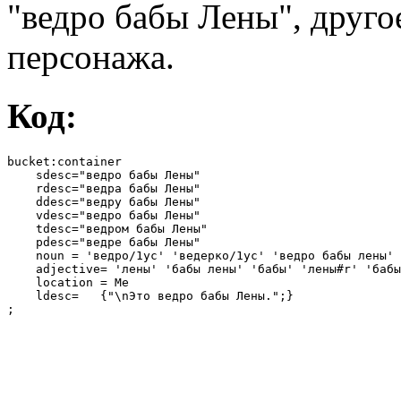
"ведро бабы Лены", другое
персонажа.
Код:
bucket:container

    sdesc="ведро бабы Лены"

    rdesc="ведра бабы Лены"

    ddesc="ведру бабы Лены"

    vdesc="ведро бабы Лены"

    tdesc="ведром бабы Лены"

    pdesc="ведре бабы Лены"

    noun = 'ведро/1ус' 'ведерко/1ус' 'ведро бабы лены'

    adjective= 'лены' 'бабы лены' 'бабы' 'лены#r' 'бабы
    location = Me

    ldesc=   {"\nЭто ведро бабы Лены.";}   

;