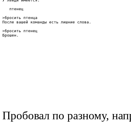
У Хейди имеется: 

   птенец 

>бросить птенца

После вашей команды есть лишние слова. 

>бросить птенец

Брошен.
Пробовал по разному, нап