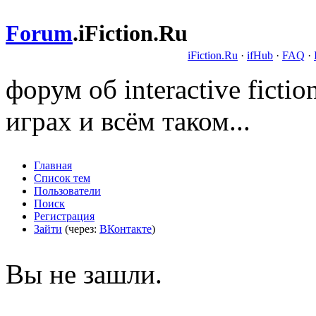
Forum
.
iFiction.Ru
iFiction.Ru
·
ifHub
·
FAQ
·
форум об interactive fict
играх и всём таком...
Главная
Список тем
Пользователи
Поиск
Регистрация
Зайти
(через:
ВКонтакте
)
Вы не зашли.