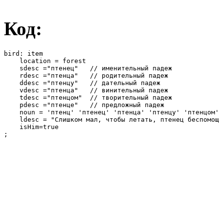
Код:
bird: item

    location = forest

    sdesc ="птенец"   // именительный падеж

    rdesc ="птенца"   // родительный падеж

    ddesc ="птенцу"   // дательный падеж

    vdesc ="птенца"   // винительный падеж

    tdesc ="птенцом"  // творительный падеж

    pdesc ="птенце"   // предложный падеж

    noun = 'птенц' 'птенец' 'птенца' 'птенцу' 'птенцом'
    ldesc = "Слишком мал, чтобы летать, птенец беспомощ
    isHim=true

;