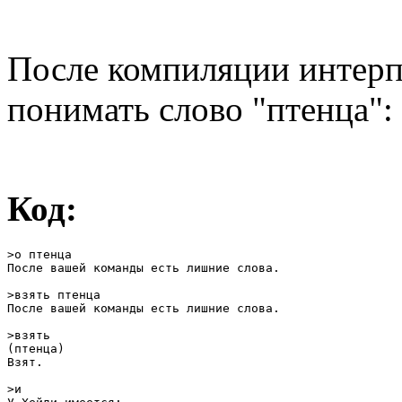
После компиляции интерп
понимать слово "птенца":
Код:
>о птенца

После вашей команды есть лишние слова. 

>взять птенца

После вашей команды есть лишние слова. 

>взять

(птенца) 

Взят. 

>и
