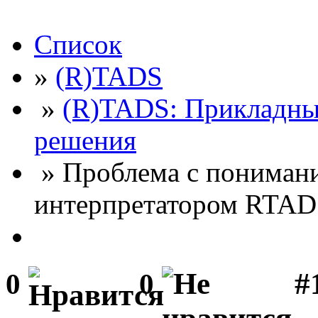
Список
»
(R)TADS
»
(R)TADS: Прикладны
решения
» Проблема с понимани
интерпретатором RTAD
#
0
0