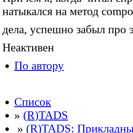
натыкался на метод comp
дела, успешно забыл про 
Неактивен
По автору
Список
»
(R)TADS
»
(R)TADS: Прикладны