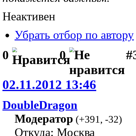
Неактивен
Убрать отбор по автору
#
0
0
02.11.2012 13:46
DoubleDragon
Модератор
(
+391
,
-32
)
Откуда: Москва