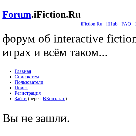
Forum
.
iFiction.Ru
iFiction.Ru
·
ifHub
·
FAQ
·
форум об interactive fict
играх и всём таком...
Главная
Список тем
Пользователи
Поиск
Регистрация
Зайти
(через:
ВКонтакте
)
Вы не зашли.