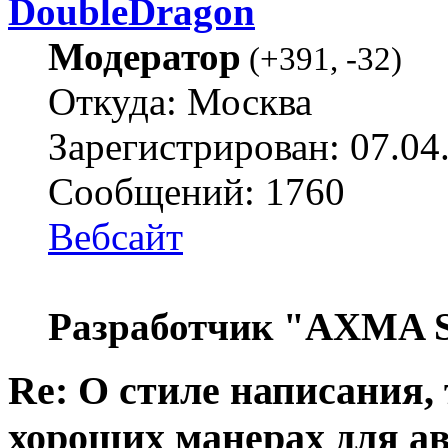
DoubleDragon
Модератор
(
+391
,
-32
)
Откуда: Москва
Зарегистрирован: 07.04
Сообщений: 1760
Вебсайт
Разработчик "AXMA S
Re: О стиле написания,
хороших манерах для а